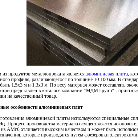
 из продуктов металлопроката является
алюминиевая плита
, ко
ного профиля, различающегося по толщине 10-100 мм. В станд
быть 1,5x3 м и 1,3x3 м. По весу материал может составлять окол
кции представлен в каталоге компании "МДМ Групп" - приятны
нки на качественный товар.
ные особенности алюминиевых плит
зготовления алюминиевой плиты используются специальные спла
Мц. Процесс производства материала осуществляется исключите
 из АМг6 отличается высоким качеством и может быть использов
азначения, которые производятся путем фрезеровки электрохими