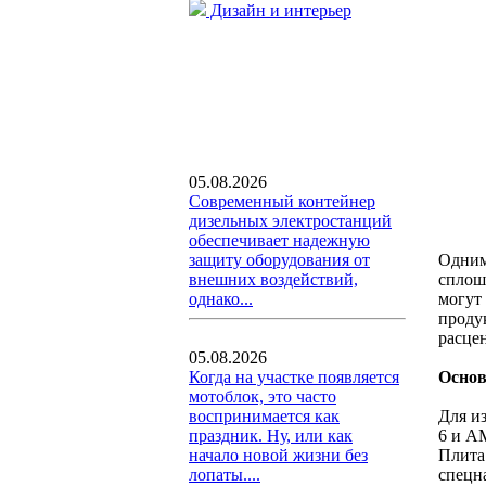
Дизайн и интерьер
05.08.2026
Современный контейнер
дизельных электростанций
обеспечивает надежную
Одним
защиту оборудования от
сплош
внешних воздействий,
могут 
однако...
проду
расце
05.08.2026
Основ
Когда на участке появляется
мотоблок, это часто
Для и
воспринимается как
6 и А
праздник. Ну, или как
Плита
начало новой жизни без
спецн
лопаты....