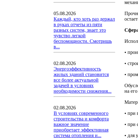
механ
Прочн
05.08.2026
остает
Каждый, кто хоть раз держал
в руках отчеты из пяти
Сфера
разных систем, знает это
чувство легкой
Испол
беспомощности. Смотришь
в...
• прои
• стро
02.08.2026
Энергоэффективность
• про
жилых зданий становится
все более актуальной
Обусло
задачей в условиях
на его
необходимости снижения...
Матери
02.08.2026
• при 
В условиях современного
строительства и комфорта
• при 
важное значение
приобретает эффективная
• для
система отопления и...