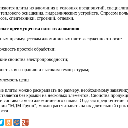
няются плиты из алюминия в условиях предприятий, специализ
, теплового оснащения, гидравлических устройств. Спросом поль
сов, спецтехники, строений, отделки.
ные преимущества плит из алюминия
вным преимуществам алюминиевых плит заслуженно относят:
можность простой обработки;
окие свойства электропроводности;
йкость к возгоранию и высоким температурам;
емлемость цены.
ые плиты можно раскраивать по размеру, необходимому заказчик
твляется без кромки на несколько элементов. Свойства продукци
 и состава самого алюминиевого сплава. Отдавая предпочтение п
нии "МДМ Групп", можно рассчитывать на их длительный срок 
ости.