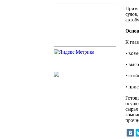
Приме
судов
автобу
Основ
К гла
• воз
• выс
• сто
• при
Готов
осущес
сырья
компа
прочн