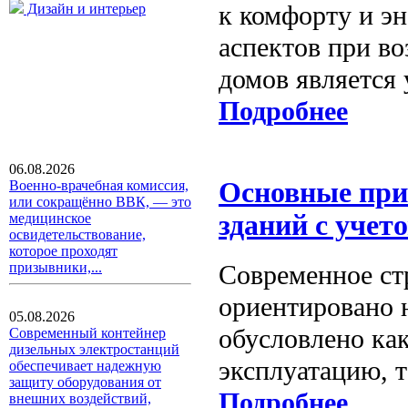
к комфорту и э
Дизайн и интерьер
аспектов при в
домов является 
Подробнее
06.08.2026
Основные при
Военно-врачебная комиссия,
или сокращённо ВВК, — это
зданий с учет
медицинское
освидетельствование,
которое проходят
Современное ст
призывники,...
ориентировано 
05.08.2026
обусловлено как
Современный контейнер
дизельных электростанций
эксплуатацию, т
обеспечивает надежную
защиту оборудования от
Подробнее
внешних воздействий,