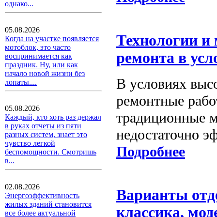
однако...
05.08.2026
Технологии и 
Когда на участке появляется
мотоблок, это часто
ремонта в усл
воспринимается как
праздник. Ну, или как
начало новой жизни без
В условиях выс
лопаты....
ремонтные работ
05.08.2026
традиционные м
Каждый, кто хоть раз держал
в руках отчеты из пяти
недостаточно э
разных систем, знает это
чувство легкой
Подробнее
беспомощности. Смотришь
в...
02.08.2026
Варианты отд
Энергоэффективность
жилых зданий становится
классика, мод
все более актуальной