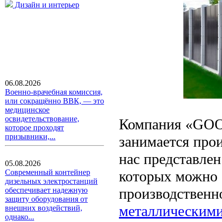
Дизайн и интерьер
06.08.2026
Военно-врачебная комиссия,
или сокращённо ВВК, — это
медицинское
освидетельствование,
Компания «GOO
которое проходят
призывники,...
занимается про
нас представле
05.08.2026
которых можно о
Современный контейнер
дизельных электростанций
производственн
обеспечивает надежную
защиту оборудования от
металлическими
внешних воздействий,
однако...