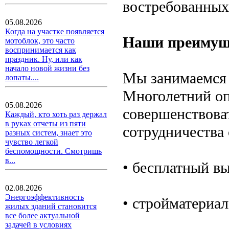
востребованных
05.08.2026
Когда на участке появляется
Наши преимущ
мотоблок, это часто
воспринимается как
праздник. Ну, или как
начало новой жизни без
Мы занимаемся 
лопаты....
Многолетний оп
05.08.2026
совершенствова
Каждый, кто хоть раз держал
в руках отчеты из пяти
сотрудничества 
разных систем, знает это
чувство легкой
беспомощности. Смотришь
в...
• бесплатный вы
02.08.2026
Энергоэффективность
• стройматериал
жилых зданий становится
все более актуальной
задачей в условиях