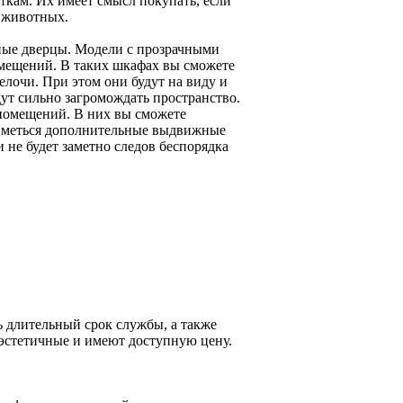
ткам. Их имеет смысл покупать, если
 животных.
ные дверцы. Модели с прозрачными
мещений. В таких шкафах вы сможете
елочи. При этом они будут на виду и
дут сильно загромождать пространство.
помещений. В них вы сможете
т иметься дополнительные выдвижные
 не будет заметно следов беспорядка
 длительный срок службы, а также
эстетичные и имеют доступную цену.