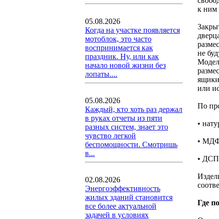
свобо
к ним
05.08.2026
Закры
Когда на участке появляется
дверц
мотоблок, это часто
размес
воспринимается как
не бу
праздник. Ну, или как
Модел
начало новой жизни без
разме
лопаты....
ящики
или и
05.08.2026
По пр
Каждый, кто хоть раз держал
в руках отчеты из пяти
• нату
разных систем, знает это
чувство легкой
• МДФ
беспомощности. Смотришь
в...
• ДСП
Издел
02.08.2026
соотв
Энергоэффективность
жилых зданий становится
Где п
все более актуальной
задачей в условиях