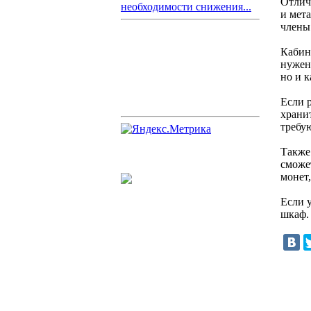
Отлич
необходимости снижения...
и мета
члены
Кабине
нужен
но и 
Если 
храни
требу
Также
сможе
монет,
Если 
шкаф.