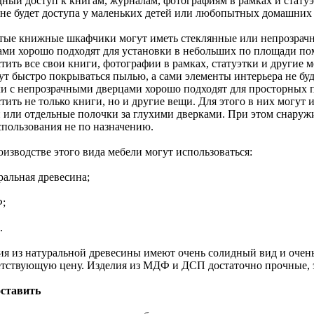
дный доступ к книгам, журналам, фотографиям в рамках и статуэ
 не будет доступа у маленьких детей или любопытных домашних
тые книжные шкафчики могут иметь стеклянные или непрозрач
ами хорошо подходят для установки в небольших по площади по
тить все свои книги, фотографии в рамках, статуэтки и другие м
дут быстро покрываться пылью, а сами элементы интерьера не бу
и с непрозрачными дверцами хорошо подходят для просторных 
стить не только книги, но и другие вещи. Для этого в них могу
 или отдельные полочки за глухими дверками. При этом снаружи
спользования не по назначению.
оизводстве этого вида мебели могут использоваться:
ральная древесина;
;
.
ия из натуральной древесины имеют очень солидный вид и очень
етствующую цену. Изделия из МДФ и ДСП достаточно прочные, 
оставить