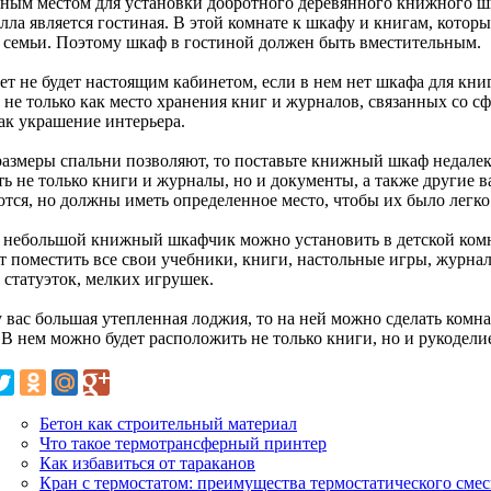
ным местом для установки добротного деревянного книжного шк
лла является гостиная. В этой комнате к шкафу и книгам, которые
 семьи. Поэтому шкаф в гостиной должен быть вместительным.
т не будет настоящим кабинетом, если в нем нет шкафа для книг
 не только как место хранения книг и журналов, связанных со сф
как украшение интерьера.
размеры спальни позволяют, то поставьте книжный шкаф недалек
ть не только книги и журналы, но и документы, а также другие 
ются, но должны иметь определенное место, чтобы их было легко
 небольшой книжный шкафчик можно установить в детской комн
т поместить все свои учебники, книги, настольные игры, журнал
 статуэток, мелких игрушек.
у вас большая утепленная лоджия, то на ней можно сделать комн
 В нем можно будет расположить не только книги, но и рукодели
Бетон как строительный материал
Что такое термотрансферный принтер
Как избавиться от тараканов
Кран с термостатом: преимущества термостатического смес