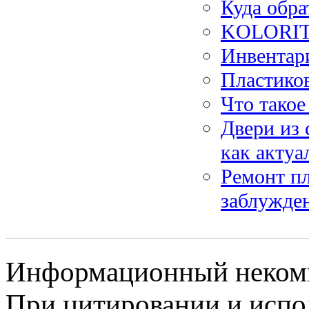
Куда обра
KOLORIT:
Инвентар
Пластико
Что такое
Двери из 
как актуа
Ремонт пл
заблужде
Информационный некомме
При цитировании и испо