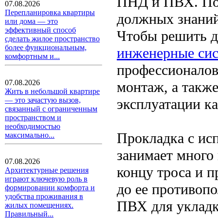
ПНД и ПВХ. Под
07.08.2026
Перепланировка квартиры
должных знаний 
или дома — это
эффективный способ
Чтобы решить д
сделать жилое пространство
более функциональным,
инженерные сис
комфортным и...
профессионалов
07.08.2026
монтаж, а также
Жить в небольшой квартире
эксплуатации ка
— это зачастую вызов,
связанный с ограниченным
пространством и
необходимостью
Прокладка с ис
максимально...
занимает много
07.08.2026
концу троса и п
Архитектурные решения
играют ключевую роль в
до ее противоп
формировании комфорта и
удобства проживания в
ПВХ для укладк
жилых помещениях.
Правильный...