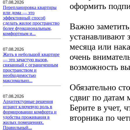
07.08.2026
оформить подпи
Перепланировка квартиры
или дома — это
эффективный способ
сделать жилое пространство
Важно заметить
более функциональным,
комфортным и...
устанавливают з
месяца или нак
07.08.2026
очень внимател
Жить в небольшой квартире
— это зачастую вызов,
возможность выг
связанный с ограниченным
пространством и
необходимостью
максимально...
Обязательно ст
сдвиг по датам
07.08.2026
Архитектурные решения
Берите в учет, ч
играют ключевую роль в
формировании комфорта и
вторника по чет
удобства проживания в
жилых помещениях.
Правильный...