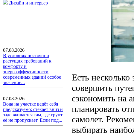
Дизайн и интерьер
07.08.2026
В условиях постоянно
растущих требований к
комфорту и
энергоэффективности
Есть несколько 
современных зданий особое
значение...
совершить путе
сэкономить на а
07.08.2026
Вода на участке ведёт себя
планировать отп
предсказуемо: стекает вниз и
задерживается там, где грунт
самолет. Реком
её не пропускает. Если под...
выбирать наибо