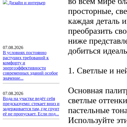
во всем мире бл
Дизайн и интерьер
просторные, све
каждая деталь и
преобразить св
ниже представл
07.08.2026
добиться идеаль
В условиях постоянно
растущих требований к
комфорту и
энергоэффективности
1. Светлые и не
современных зданий особое
значение...
Основная палит
07.08.2026
светлые оттенки
Вода на участке ведёт себя
предсказуемо: стекает вниз и
пастельные тона
задерживается там, где грунт
её не пропускает. Если под...
Используйте эти