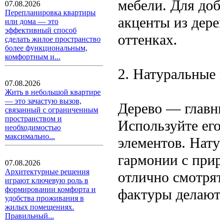
мебели. Для до
07.08.2026
Перепланировка квартиры
акценты из дере
или дома — это
эффективный способ
оттенках.
сделать жилое пространство
более функциональным,
комфортным и...
2. Натуральные
07.08.2026
Жить в небольшой квартире
— это зачастую вызов,
Дерево — главн
связанный с ограниченным
пространством и
Используйте его
необходимостью
максимально...
элементов. Нат
гармонии с при
07.08.2026
Архитектурные решения
отлично смотрят
играют ключевую роль в
формировании комфорта и
фактуры делают
удобства проживания в
жилых помещениях.
Правильный...