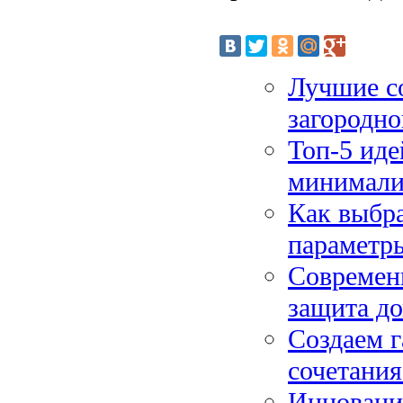
Лучшие со
загородно
Топ-5 иде
минимализ
Как выбра
параметр
Современн
защита до
Создаем 
сочетания
Инноваци