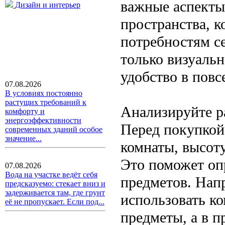
важные аспекты
Дизайн и интерьер
пространства, к
потребностям с
только визуальн
удобство в повс
07.08.2026
В условиях постоянно
растущих требований к
Анализируйте р
комфорту и
энергоэффективности
Перед покупкой
современных зданий особое
значение...
комнаты, высоту
Это поможет оп
07.08.2026
Вода на участке ведёт себя
предметов. Нап
предсказуемо: стекает вниз и
задерживается там, где грунт
использовать к
её не пропускает. Если под...
предметы, а в 