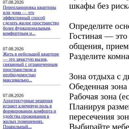
07.08.2026
шкафы без риск
Перепланировка квартиры
или дома — это
эффективный способ
сделать жилое пространство
Определите осн
более функциональным,
комфортным и...
Гостиная — это 
общения, прием
07.08.2026
Разделите комн
Жить в небольшой квартире
— это зачастую вызов,
связанный с ограниченным
пространством и
Зона отдыха с 
необходимостью
максимально...
Обеденная зона 
Рабочая зона (е
07.08.2026
Архитектурные решения
Планируя разме
играют ключевую роль в
формировании комфорта и
пересечения зон
удобства проживания в
жилых помещениях.
Выбирайте мебе
Правильный...