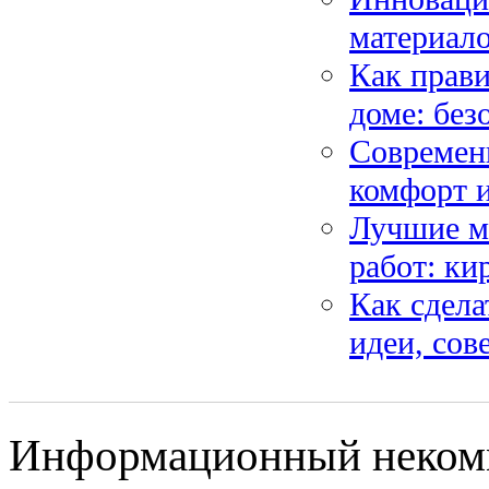
материало
Как прави
доме: без
Современн
комфорт и
Лучшие м
работ: ки
Как сдела
идеи, сов
Информационный некомме