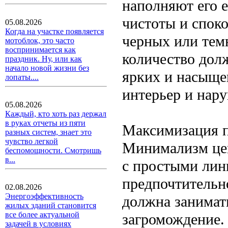
наполняют его 
чистоты и спок
05.08.2026
Когда на участке появляется
черных или темн
мотоблок, это часто
воспринимается как
количество дол
праздник. Ну, или как
начало новой жизни без
ярких и насыще
лопаты....
интерьер и нар
05.08.2026
Каждый, кто хоть раз держал
в руках отчеты из пяти
Максимизация п
разных систем, знает это
чувство легкой
Минимализм цен
беспомощности. Смотришь
в...
с простыми лин
предпочтительн
02.08.2026
Энергоэффективность
должна занимат
жилых зданий становится
все более актуальной
загромождение.
задачей в условиях