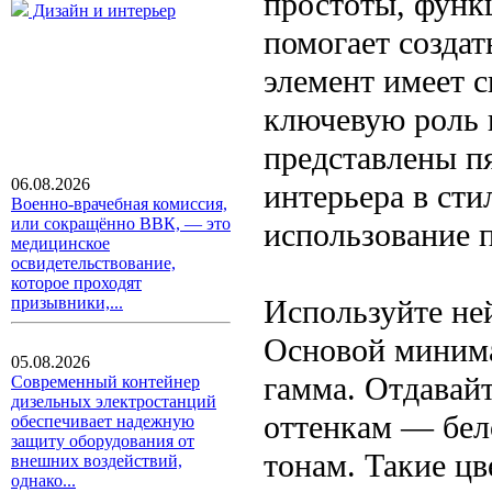
простоты, функц
Дизайн и интерьер
помогает создат
элемент имеет с
ключевую роль 
представлены п
06.08.2026
интерьера в ст
Военно-врачебная комиссия,
или сокращённо ВВК, — это
использование п
медицинское
освидетельствование,
которое проходят
Используйте не
призывники,...
Основой минима
05.08.2026
гамма. Отдавай
Современный контейнер
дизельных электростанций
оттенкам — бел
обеспечивает надежную
защиту оборудования от
тонам. Такие ц
внешних воздействий,
однако...