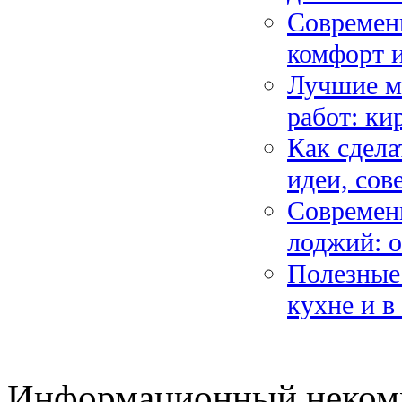
Современн
комфорт и
Лучшие м
работ: ки
Как сдела
идеи, сов
Современ
лоджий: о
Полезные 
кухне и в
Информационный некомме