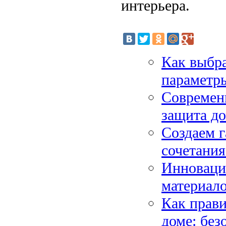
интерьера.
Как выбра
параметр
Современн
защита до
Создаем 
сочетания
Инноваци
материало
Как прави
доме: без