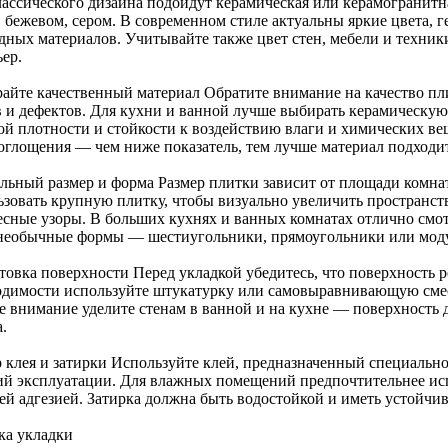
лассического дизайна подойдут керамическая или керамогранитн
, бежевом, сером. В современном стиле актуальны яркие цвета, 
дных материалов. Учитывайте также цвет стен, мебели и техник
ер.
айте качественный материал Обратите внимание на качество пли
в и дефектов. Для кухни и ванной лучше выбирать керамическу
ой плотности и стойкости к воздействию влаги и химических ве
оглощения — чем ниже показатель, тем лучше материал подход
льный размер и форма Размер плитки зависит от площади комн
ьзовать крупную плитку, чтобы визуально увеличить пространств
есные узоры. В больших кухнях и ванных комнатах отлично смот
 необычные формы — шестиугольники, прямоугольники или мод
овка поверхности Перед укладкой убедитесь, что поверхность ро
одимости используйте штукатурку или самовыравнивающую смес
е внимание уделите стенам в ванной и на кухне — поверхность 
.
 клея и затирки Используйте клей, предназначенный специально
ий эксплуатации. Для влажных помещений предпочтительнее исп
ей адгезией. Затирка должна быть водостойкой и иметь устойчив
ка укладки