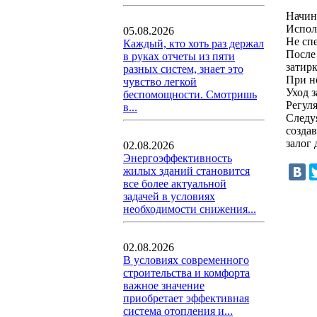
Начин
Испол
05.08.2026
Не сп
Каждый, кто хоть раз держал
После
в руках отчеты из пяти
затирк
разных систем, знает это
При н
чувство легкой
Уход з
беспомощности. Смотришь
Регул
в...
Следу
созда
залог
02.08.2026
Энергоэффективность
жилых зданий становится
все более актуальной
задачей в условиях
необходимости снижения...
02.08.2026
В условиях современного
строительства и комфорта
важное значение
приобретает эффективная
система отопления и...