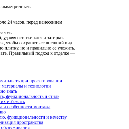
р симметричным.
ло 24 часов, перед нанесением
заком.
 удаляя остатки клея и затирки.
ок, чтобы сохранить ее внешний вид.
ю плитку, но и правильно ее уложить,
нате. Правильный подход к отделке —
 учитывать при проектировании
: материалы и технологии
но знать
ть, функциональность и стиль
 их избежать
а и особенности монтажа
иво
лю, функциональности и качеству
низация пространства
о обслуживания