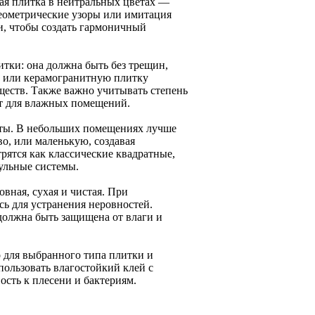
ая плитка в нейтральных цветах —
геометрические узоры или имитация
и, чтобы создать гармоничный
тки: она должна быть без трещин,
ю или керамогранитную плитку
ществ. Также важно учитывать степень
ит для влажных помещений.
аты. В небольших помещениях лучше
о, или маленькую, создавая
рятся как классические квадратные,
ульные системы.
вная, сухая и чистая. При
ь для устранения неровностей.
должна быть защищена от влаги и
 для выбранного типа плитки и
ользовать влагостойкий клей с
ость к плесени и бактериям.