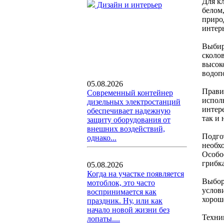
Для к
Дизайн и интерьер
белом
приро
интерь
Выбир
сколо
высок
водоп
05.08.2026
Прави
Современный контейнер
испол
дизельных электростанций
интер
обеспечивает надежную
так и
защиту оборудования от
внешних воздействий,
Подгот
однако...
необх
Особо
грибка
05.08.2026
Когда на участке появляется
Выбор
мотоблок, это часто
услов
воспринимается как
хорош
праздник. Ну, или как
начало новой жизни без
Техни
лопаты....