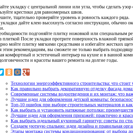
айте укладку с центральной линии или угла, чтобы сделать узо
ьзуйте крестики для равномерных швов.
ешите, тщательно проверяйте уровень и ровность каждого ряда.
 укладки дайте клею высохнуть согласно инструкции, обычно око
и.
еобходимости подгоняйте плитку ножовкой или специальным ре
а плиткой После укладки протрите поверхность влажной тряпкой,
ярно мойте плитку мягкими средствами и избегайте жестких щет
я этим рекомендациям, вы сможете не только выбрать подходящу
вая комфортный и эстетичный интерьер на кухне и в ванной ком
 долговечности и красоты вашего ремонта на долгие годы.
Технологии энергоэффективного строительства: что стоит
Как правильно выбрать декоративную отделку фасада дома
Современные системы водоотведения и их монтаж: что важ
Лучшие идеи для оформления детской комнаты: безопаснос
Топ-10 ошибок при выборе строительных материалов и как
Как выбрать и установить натяжные потолки: преимуществ
Лучшие идеи для оформления прихожей: практично и крас
Как выбрать идеальный кухонный гарнитур: советы по сти
Создаем уютную спальню: идеи дизайна и правильная орга
Этапы монтажа системы кондиционирования: от выбора д