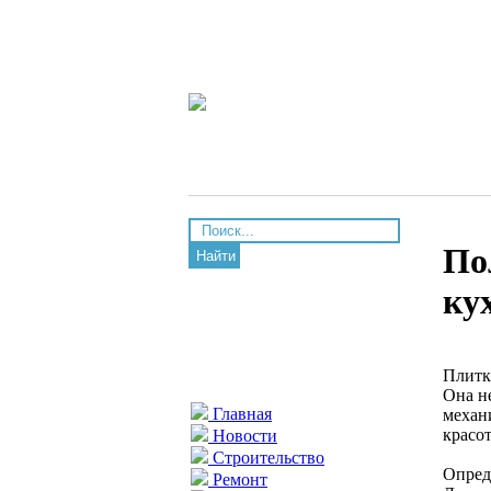
По
Найти
ку
Плитк
Она н
Главная
механ
красо
Новости
Строительство
Опред
Ремонт