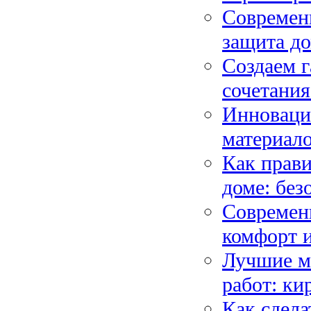
Современн
защита до
Создаем 
сочетания
Инноваци
материало
Как прави
доме: без
Современн
комфорт и
Лучшие м
работ: ки
Как сдела