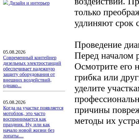
воздействий. П
Дизайн и интерьер
только преобра
удлиняют срок 
Проведение диа
05.08.2026
Перед началом р
Современный контейнер
дизельных электростанций
Осмотрите его н
обеспечивает надежную
защиту оборудования от
грибка или дру
внешних воздействий,
уделите участка
однако...
профессиональн
05.08.2026
причины повреж
Когда на участке появляется
мотоблок, это часто
методы их устр
воспринимается как
праздник. Ну, или как
начало новой жизни без
лопаты....