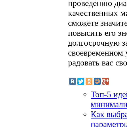
проведению диа
качественных м
сможете значит
повысить его э
долгосрочную з
своевременном 
радовать вас св
Топ-5 иде
минимализ
Как выбра
параметр