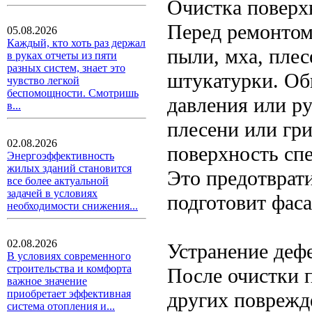
Очистка поверх
Перед ремонтом 
05.08.2026
Каждый, кто хоть раз держал
пыли, мха, плес
в руках отчеты из пяти
разных систем, знает это
штукатурки. Об
чувство легкой
беспомощности. Смотришь
давления или р
в...
плесени или гри
02.08.2026
поверхность сп
Энергоэффективность
жилых зданий становится
Это предотврати
все более актуальной
задачей в условиях
подготовит фас
необходимости снижения...
02.08.2026
Устранение деф
В условиях современного
строительства и комфорта
После очистки 
важное значение
приобретает эффективная
других поврежд
система отопления и...