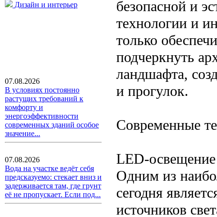
безопасной и э
Дизайн и интерьер
технологии и и
только обеспечи
подчеркнуть ар
ландшафта, соз
07.08.2026
и прогулок.
В условиях постоянно
растущих требований к
комфорту и
энергоэффективности
Современные те
современных зданий особое
значение...
LED-освещение
07.08.2026
Вода на участке ведёт себя
Одним из наибо
предсказуемо: стекает вниз и
задерживается там, где грунт
сегодня являет
её не пропускает. Если под...
источников све