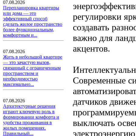
07.08.2026
энергоэффектив
Перепланировка квартиры
или дома — это
регулировки яр
эффективный способ
сделать жилое пространство
создавать разно
более функциональным,
комфортным и...
важно для ланд
акцентов.
07.08.2026
Жить в небольшой квартире
— это зачастую вызов,
Интеллектуальн
связанный с ограниченным
пространством и
Современные си
необходимостью
максимально...
автоматизирова
датчиков движе
07.08.2026
Архитектурные решения
программируемы
играют ключевую роль в
формировании комфорта и
выключать осве
удобства проживания в
жилых помещениях.
электроэнергию
Правильный...