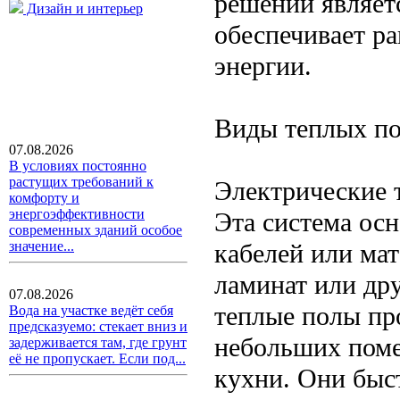
решений являетс
Дизайн и интерьер
обеспечивает р
энергии.
Виды теплых п
07.08.2026
В условиях постоянно
растущих требований к
Электрические 
комфорту и
энергоэффективности
Эта система ос
современных зданий особое
кабелей или мат
значение...
ламинат или др
07.08.2026
теплые полы про
Вода на участке ведёт себя
предсказуемо: стекает вниз и
небольших поме
задерживается там, где грунт
её не пропускает. Если под...
кухни. Они быс