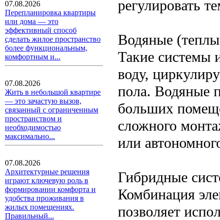
регулировать те
07.08.2026
Перепланировка квартиры
или дома — это
эффективный способ
Водяные (теплы
сделать жилое пространство
более функциональным,
Такие системы 
комфортным и...
воду, циркулир
07.08.2026
пола. Водяные 
Жить в небольшой квартире
— это зачастую вызов,
больших помеще
связанный с ограниченным
пространством и
сложного монта
необходимостью
максимально...
или автономног
07.08.2026
Архитектурные решения
Гибридные сис
играют ключевую роль в
формировании комфорта и
Комбинация эле
удобства проживания в
жилых помещениях.
позволяет испо
Правильный...