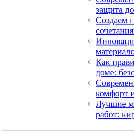
защита до
Создаем 
сочетания
Инноваци
материало
Как прави
доме: без
Современн
комфорт и
Лучшие м
работ: ки