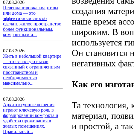
возведения сам
07.08.2026
Перепланировка квартиры
создания матери
или дома — это
эффективный способ
наше время асс
сделать жилое пространство
более функциональным,
широким. В воп
комфортным и...
используется г
Он становится 
07.08.2026
Жить в небольшой квартире
негативных фак
— это зачастую вызов,
связанный с ограниченным
пространством и
необходимостью
Как его изгот
максимально...
07.08.2026
Та технология, 
Архитектурные решения
играют ключевую роль в
материал, появи
формировании комфорта и
удобства проживания в
и простой, а та
жилых помещениях.
Правильный...