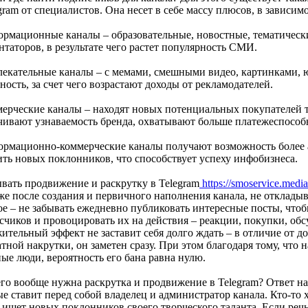
gram от специалистов. Она несет в себе массу плюсов, в зависим
ормационные каналы – образовательные, новостные, тематическ
таторов, в результате чего растет популярность СМИ.
влекательные каналы – с мемами, смешными видео, картинками,
ность, за счет чего возрастают доходы от рекламодателей.
мерческие каналы – находят новых потенциальных покупателей то
чивают узнаваемость бренда, охватывают больше платежеспособ
ормационно-коммерческие каналы получают возможность более 
ить новых поклонников, что способствует успеху инфобизнеса.
ывать продвижение и раскрутку в Telegram
https://smoservice.medi
же после создания и первичного наполнения канала, не откладыв
ое – не забывать ежедневно публиковать интересные посты, чт
счиков и провоцировать их на действия – реакции, покупки, об
ительный эффект не заставит себя долго ждать – в отличие от 
тной накрутки, он заметен сразу. При этом благодаря тому, что
ые люди, вероятность его бана равна нулю.
го вообще нужна раскрутка и продвижение в Telegram? Ответ на 
е ставит перед собой владелец и администратор канала. Кто-то 
 ищет новых поклонников своего творческого таланта. Если речь