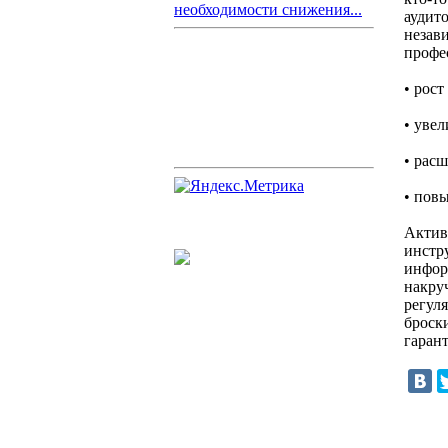
необходимости снижения...
аудит
незав
профе
• рост
• уве
• рас
• пов
Актив
инстр
инфор
накру
регул
броски
гаран