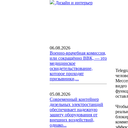
Дизайн и интерьер
06.08.2026
Военно-врачебная комиссия,
или сокращённо ВВК, — это
медицинское
освидетельствование,
Teleg
которое проходят
челов
призывники,...
Мессе
видео
функц
05.08.2026
остав
Современный контейнер
дизельных электростанций
Чтобы
обеспечивает надежную
реаль
защиту оборудования от
блоки
внешних воздействий,
комме
однако...
эффект