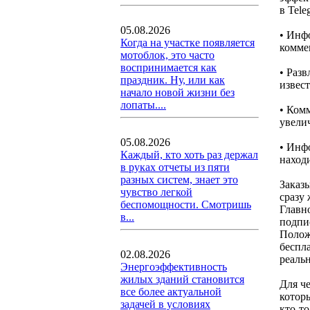
в Tele
05.08.2026
• Инф
Когда на участке появляется
коммен
мотоблок, это часто
воспринимается как
• Раз
праздник. Ну, или как
извест
начало новой жизни без
лопаты....
• Ком
увели
05.08.2026
• Инф
Каждый, кто хоть раз держал
наход
в руках отчеты из пяти
разных систем, знает это
Заказ
чувство легкой
сразу 
беспомощности. Смотришь
Главн
в...
подпи
Полож
беспла
02.08.2026
реальн
Энергоэффективность
жилых зданий становится
Для че
все более актуальной
которы
задачей в условиях
кто-то