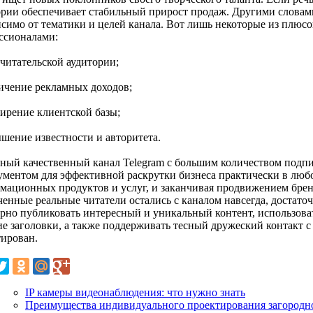
ории обеспечивает стабильный прирост продаж. Другими словам
исимо от тематики и целей канала. Вот лишь некоторые из плюсо
ссионалами:
 читательской аудитории;
личение рекламных доходов;
ширение клиентской базы;
ышение известности и авторитета.
ный качественный канал Telegram с большим количеством подпи
ументом для эффективной раскрутки бизнеса практически в любо
мационных продуктов и услуг, и заканчивая продвижением бренд
ченные реальные читатели остались с каналом навсегда, достато
ярно публиковать интересный и уникальный контент, использова
е заголовки, а также поддерживать тесный дружеский контакт с 
тирован.
IP камеры видеонаблюдения: что нужно знать
Преимущества индивидуального проектирования загородн