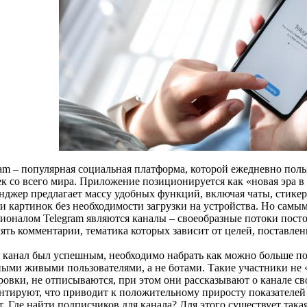
ram – популярная социальная платформа, которой ежедневно поль
ек со всего мира. Приложение позиционируется как «новая эра в
нджер предлагает массу удобных функций, включая чаты, стикер
 и картинок без необходимости загрузки на устройства. Но сам
ионалом Telegram являются каналы – своеобразные потоки посто
лять комментарии, тематика которых зависит от целей, поставле
 канал был успешным, необходимо набрать как можно больше п
ными живыми пользователями, а не ботами. Такие участники не
ровки, не отписываются, при этом они рассказывают о канале св
нтируют, что приводит к положительному приросту показателе
. Где найти подписчиков для канала? Для этого существует така