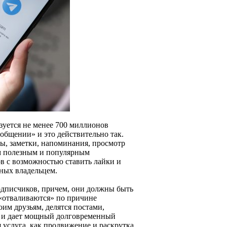
зуется не менее 700 миллионов
 общении» и это действительно так.
ы, заметки, напоминания, просмотр
ым полезным и популярным
в с возможностью ставить лайки и
нных владельцем.
одписчиков, причем, они должны быть
 «отваливаются» по причине
оим друзьям, делятся постами,
й и дает мощный долговременный
я услуга, как продвижение и раскрутка