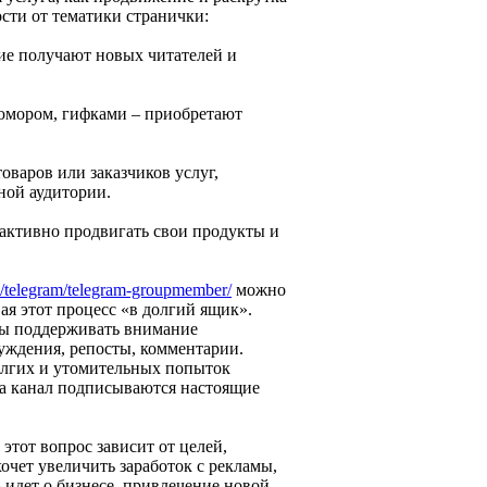
ости от тематики странички:
ие получают новых читателей и
 юмором, гифками – приобретают
варов или заказчиков услуг,
ной аудитории.
активно продвигать свои продукты и
a/telegram/telegram-groupmember/
можно
ая этот процесс «в долгий ящик».
обы поддерживать внимание
суждения, репосты, комментарии.
долгих и утомительных попыток
 на канал подписываются настоящие
этот вопрос зависит от целей,
хочет увеличить заработок с рекламы,
 идет о бизнесе, привлечение новой