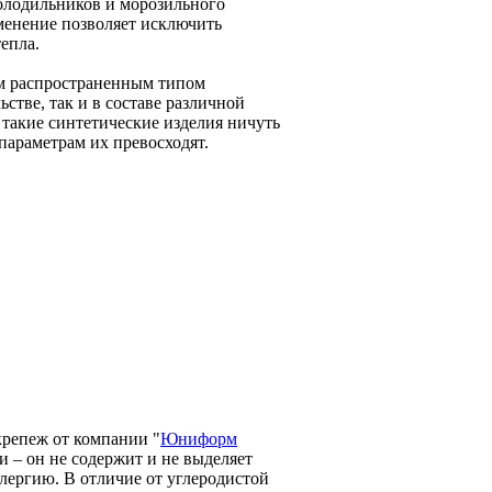
холодильников и морозильного
именение позволяет исключить
епла.
м распространенным типом
стве, так и в составе различной
 такие синтетические изделия ничуть
параметрам их превосходят.
репеж от компании "
Юниформ
и – он не содержит и не выделяет
лергию. В отличие от углеродистой