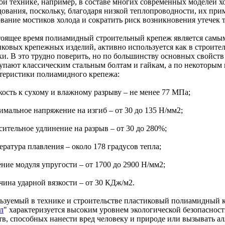
ой технике, например, в составе многих современных моделей 
дования, поскольку, благодаря низкой теплопроводности, их пр
вание мостиков холода и сократить риск возникновения утечек т
тоящее время полиамидный строительный крепеж является самы
ковых крепежных изделий, активно используется как в строитель
ки. В это трудно поверить, но по большинству основных свойств
тупают классическим стальным болтам и гайкам, а по некоторым 
теристики полиамидного крепежа:
кость к сухому и влажному разрыву – не менее 77 МПа;
имальное напряжение на изгиб – от 30 до 135 Н/мм2;
сительное удлинение на разрыв – от 30 до 280%;
ература плавления – около 178 градусов тепла;
ение модуля упругости – от 1700 до 2900 Н/мм2;
чина ударной вязкости – от 30 КДж/м2.
ьзуемый в технике и строительстве пластиковый полиамидный к
л
" характеризуется высоким уровнем экологической безопасност
тв, способных нанести вред человеку и природе или вызывать ал