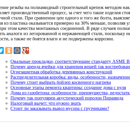
ение резьбы на полиамидный строительный крепеж методом нак
ляет производственный процесс, за счет чего такие изделия сто
чной стали. При сравнении цен одного и того же болта, выясняе
ия из пластика оказывается примерно на 30% меньше, позволяя у
 при этом качества монтажных соединений. В ряде случаев пол
ить аналоги из легированной и нержавеющей стали, поскольку н
сти, а также не боятся влаги и не подвержены коррозии.
Овальные прокладки, соответствующие стандарту ASME В
Почему аренда ячейки для хранения вещей так востребован
Огнезащитная обработка деревянных конструкций
Распределительная коробка: виды, особенности, назначени
Почему стоит выбрать бойлер косвенного нагрева
Основные этапы ремонта квартиры: создание дома с нуля
Дома из газобетона: особенности, преимущества, недостат
Почему так популярен акустический поролон Пирамида
Налоговый вычет: что нужно знать
Стоит ли заказывать вывоз мусора с грузчиками?