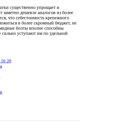
атки существенно упрощает и
ят заметно дешевле аналогов из более
тся, что себестоимость крепежного
ложиться в более скромный бюджет, не
иамидные болты вполне способны
е сильно уступают им по удельной
 16 20
а
е
ки