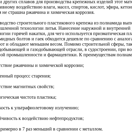
 и других сплавов для производства крепежных изделий этот мат
ивному воздействию влаги, масел, спиртов, кислот, эфира, кето
м не страшна ржавчина и химическая коррозия.
водство строительного пластикового крепежа из полиамида вып
шленной технологии литья. Нанесение наружной и внутренней 
логии горячей накатки, для чего используется призматическая п
мидных болтов и гаек обходится дешевле по сравнению с аналога
ют и обладают меньшим весом. Помимо строительной сферы, так
добывающей и газодобывающей отрасли, в судостроении, при во
ой промышленности и фармацевтики. К преимуществам полиами
утствие ржавчины и химической коррозии;
ленный процесс старения;
утствие магнитных свойств;
огическая чистота пластика;
йкость к ультрафиолетовому излучению;
ойчивость к воздействию нефтепродуктов;
примерно в 7 раз меньший в сравнении с металлом.