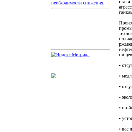
стали
необходимости снижения...
агресс
гайка
Произ
промы
техно
полиа
ржаве
нефте
пищев
• отс
• мед
• отс
• экол
• сто
• уст
• вес 