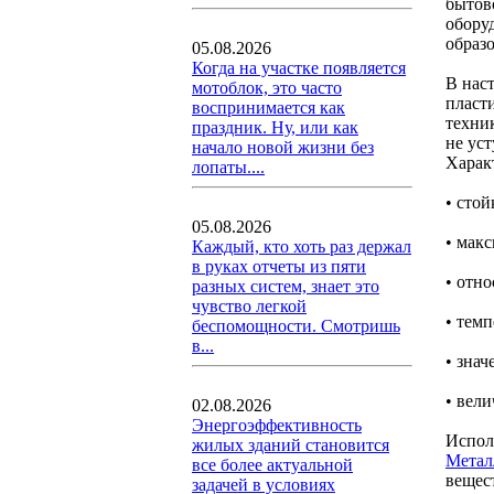
бытов
обору
образо
05.08.2026
Когда на участке появляется
В нас
мотоблок, это часто
пласти
воспринимается как
техни
праздник. Ну, или как
не ус
начало новой жизни без
Харак
лопаты....
• стой
05.08.2026
• макс
Каждый, кто хоть раз держал
в руках отчеты из пяти
• отно
разных систем, знает это
чувство легкой
• темп
беспомощности. Смотришь
в...
• знач
• вели
02.08.2026
Энергоэффективность
Испол
жилых зданий становится
Метал
все более актуальной
вещес
задачей в условиях