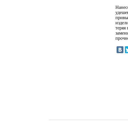
Нанес
удешев
привы
издел
теряя
замен
прочно