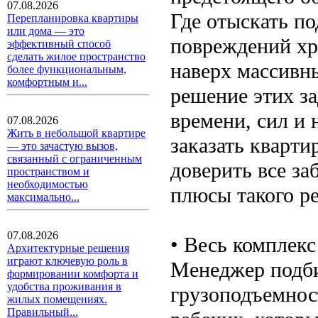
07.08.2026
Где отыскать п
Перепланировка квартиры
или дома — это
повреждений хр
эффективный способ
сделать жилое пространство
наверх массивн
более функциональным,
комфортным и...
решение этих з
времени, сил и 
07.08.2026
Жить в небольшой квартире
заказать кварт
— это зачастую вызов,
связанный с ограниченным
доверить все з
пространством и
необходимостью
плюсы такого р
максимально...
07.08.2026
• Весь комплекс
Архитектурные решения
играют ключевую роль в
Менеджер подби
формировании комфорта и
удобства проживания в
грузоподъемнос
жилых помещениях.
Правильный...