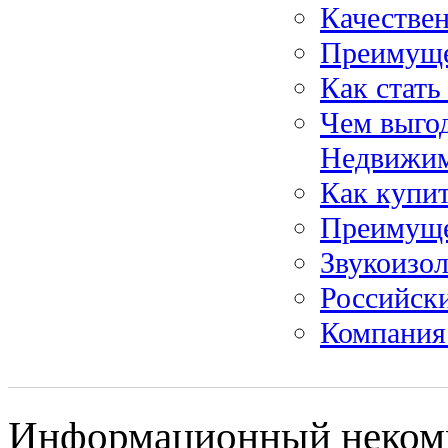
Качествен
Преимуще
Как стат
Чем выго
Недвижим
Как купит
Преимуще
Звукоизо
Российск
Компания
Информационный некомме