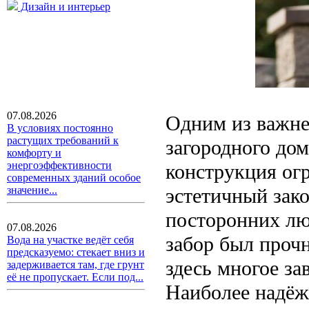
Дизайн и интерьер
07.08.2026
Одним из важне
В условиях постоянно
растущих требований к
загородного дом
комфорту и
энергоэффективности
конструкция ог
современных зданий особое
эстетичный зак
значение...
посторонних лю
07.08.2026
забор был проч
Вода на участке ведёт себя
предсказуемо: стекает вниз и
здесь многое за
задерживается там, где грунт
её не пропускает. Если под...
Наиболее надёж