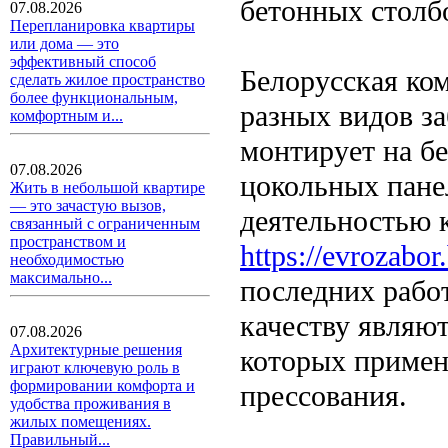
бетонных столбо
07.08.2026
Перепланировка квартиры
или дома — это
эффективный способ
Белорусская ко
сделать жилое пространство
более функциональным,
разных видов з
комфортным и...
монтирует на б
07.08.2026
цокольных пане
Жить в небольшой квартире
— это зачастую вызов,
деятельностью 
связанный с ограниченным
пространством и
https://evrozabor
необходимостью
максимально...
последних рабо
качеству являют
07.08.2026
Архитектурные решения
которых примен
играют ключевую роль в
формировании комфорта и
прессования.
удобства проживания в
жилых помещениях.
Правильный...