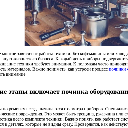
е многое зависит от работы техники. Без кофемашины или холод
евную жизнь этого бизнеса. Каждый день приборы подвергаются
живание техники требуют внимания. К поломкам часто приводят
ость материалов. Важно понимать, как устроен процесс
починки 
ить внимание.
ие этапы включает починка оборудовани
ы по ремонту всегда начинаются с осмотра приборов. Специалис
ические повреждения. Это может быть трещина, ржавчина или сл
остика всего комплекта техники. Важно понять, как работает си
ся в деталях, которые не видны сразу. Проверяется, как действ