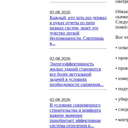
смотри
Обяза
05.08.2026
скачк
Каждый, кто хоть раз держал
Следу
в руках отчеты из пяти
помог
разных систем, знает это
чувство легкой
Вот чт
беспомощности. Смотришь
в...
• осм
• пров
02.08.2026
Энергоэффективность
• про
жилых зданий становится
все более актуальной
• изме
задачей в условиях
необходимости снижения...
• под
• убир
02.08.2026
В условиях современного
• сле
строительства и комфорта
важное значение
• кон
приобретает эффективная
система отопления и...