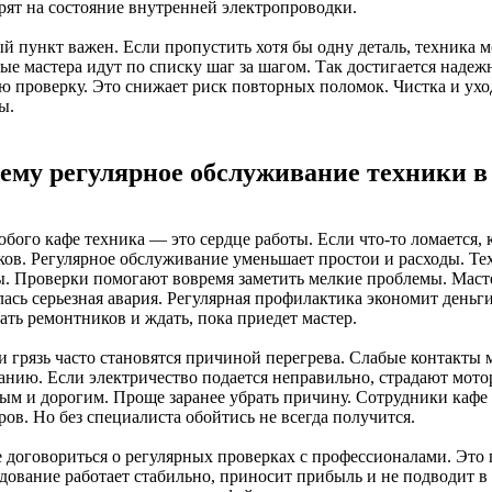
трят на состояние внутренней электропроводки.
й пункт важен. Если пропустить хотя бы одну деталь, техника м
ые мастера идут по списку шаг за шагом. Так достигается наде
ю проверку. Это снижает риск повторных поломок. Чистка и ухо
ы.
ему регулярное обслуживание техники в
юбого кафе техника — это сердце работы. Если что-то ломается,
ков. Регулярное обслуживание уменьшает простои и расходы. Те
ы. Проверки помогают вовремя заметить мелкие проблемы. Масте
ась серьезная авария. Регулярная профилактика экономит деньги
ать ремонтников и ждать, пока приедет мастер.
и грязь часто становятся причиной перегрева. Слабые контакты 
анию. Если электричество подается неправильно, страдают мото
ым и дорогим. Проще заранее убрать причину. Сотрудники кафе 
ов. Но без специалиста обойтись не всегда получится.
 договориться о регулярных проверках с профессионалами. Это 
дование работает стабильно, приносит прибыль и не подводит 