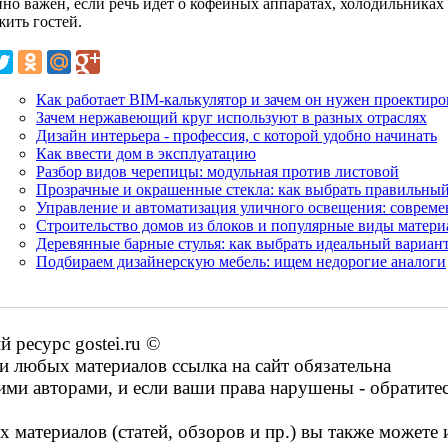
но важен, если речь идет о кофейных аппаратах, холодильниках 
жить гостей.
Как работает BIM-калькулятор и зачем он нужен проектир
Зачем нержавеющий круг используют в разных отраслях
Дизайн интерьера - профессия, с которой удобно начинать
Как ввести дом в эксплуатацию
Разбор видов черепицы: модульная против листовой
Прозрачные и окрашенные стекла: как выбрать правильный
Управление и автоматизация уличного освещения: соврем
Строительство домов из блоков и популярные виды матери
Деревянные барные стулья: как выбрать идеальный вариант
Подбираем дизайнерскую мебель: ищем недорогие аналоги
ресурс gostei.ru ©
 любых материалов ссылка на сайт обязательна
ими авторами, и если ваши права нарушены - обратите
 материалов (статей, обзоров и пр.) вы также можете