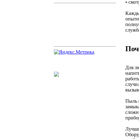
• смо
Кажды
опытн
полну
служб
Поч
Для л
напит
работ
случил
вызыв
Пыль 
замык
сложн
прибор
Лучше
Обору