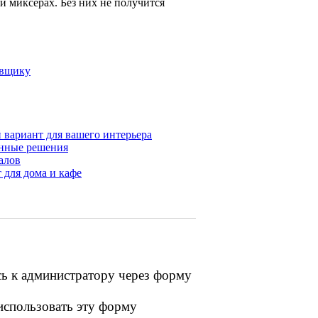
и миксерах. Без них не получится
овщику
 вариант для вашего интерьера
енные решения
алов
 для дома и кафе
сь к администратору через форму
 использовать эту форму