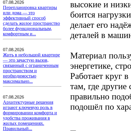
высокие и низки
07.08.2026
Перепланировка квартиры
боится нагрузки
или дома — это
эффективный способ
делает его над
сделать жилое пространство
более функциональным,
деталей в маши
комфортным и...
07.08.2026
Материал польз
Жить в небольшой квартире
— это зачастую вызов,
энергетике, ст
связанный с ограниченным
пространством и
Работает круг в
необходимостью
максимально...
там, где другие
правильно подоб
07.08.2026
Архитектурные решения
подошёл по хар
играют ключевую роль в
формировании комфорта и
удобства проживания в
жилых помещениях.
Правильный...