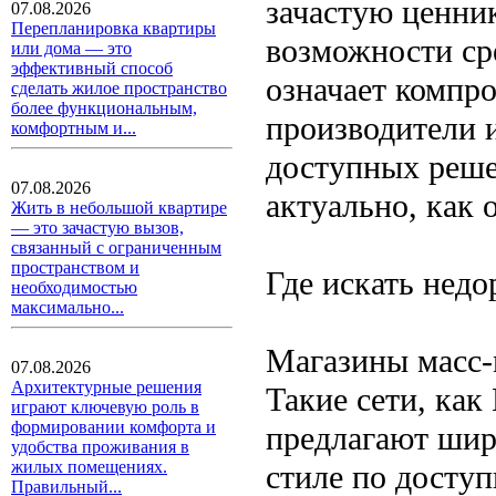
зачастую ценни
07.08.2026
Перепланировка квартиры
возможности ср
или дома — это
эффективный способ
означает компро
сделать жилое пространство
более функциональным,
производители 
комфортным и...
доступных реше
07.08.2026
актуально, как 
Жить в небольшой квартире
— это зачастую вызов,
связанный с ограниченным
пространством и
Где искать недо
необходимостью
максимально...
Магазины масс-
07.08.2026
Архитектурные решения
Такие сети, ка
играют ключевую роль в
формировании комфорта и
предлагают шир
удобства проживания в
жилых помещениях.
стиле по досту
Правильный...