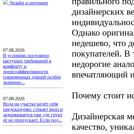
правильного по
Дизайн и интерьер
дизайнерских в
индивидуальнос
Однако оригина
недешево, что 
07.08.2026
покупателей. В
В условиях постоянно
растущих требований к
недорогие анал
комфорту и
энергоэффективности
впечатляющий ин
современных зданий особое
значение...
Почему стоит ис
07.08.2026
Вода на участке ведёт себя
предсказуемо: стекает вниз и
Дизайнерская ме
задерживается там, где грунт
её не пропускает. Если под...
качество, уник