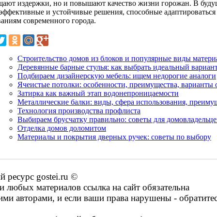
щают издержки, но и повышают качество жизни горожан. В буду
 эффективные и устойчивые решения, способные адаптироватьс
ваниям современного города.
Строительство домов из блоков и популярные виды матери
Деревянные барные стулья: как выбрать идеальный вариант
Подбираем дизайнерскую мебель: ищем недорогие аналоги
Ячеистые потолки: особенности, преимущества, варианты
Затирка как важный этап водонепроницаемости
Металлические балки: виды, сфера использования, преиму
Технология производства профлиста
Выбираем брусчатку правильно: советы для домовладельце
Отделка домов доломитом
Материалы и покрытия дверных ручек: советы по выбору
ресурс gostei.ru ©
 любых материалов ссылка на сайт обязательна
ими авторами, и если ваши права нарушены - обратите