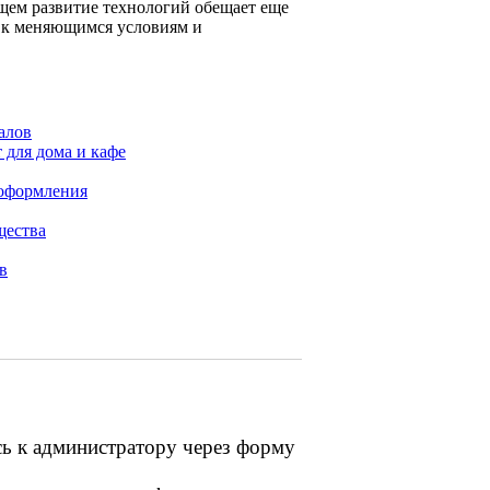
щем развитие технологий обещает еще
я к меняющимся условиям и
алов
 для дома и кафе
 оформления
щества
в
сь к администратору через форму