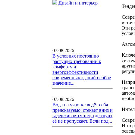
Дизайн и интерьер
Тенде
Совре
источ
Эти р
услов
Автом
07.08.2026
Ключе
В условиях постоянно
систе
растущих требований к
други
комфорту и
регул
энергоэффективности
современных зданий особое
Напри
значение...
транс
автом
необх
07.08.2026
Вода на участке ведёт себя
Интел
предсказуемо: стекает вниз и
задерживается там, где грунт
Совре
её не пропускает. Если под...
Интер
освещ