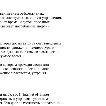
овании энергоэффективных
 интеллектуальных систем управления.
и от времени суток, погодных
 снижает потребление энергии.
торая достигается за счет внедрения
нности, движения, температуры и
 этих данных системы автоматически
нужное время.
по которым проходят люди или
ры освещенности обеспечивают
чение с рассветом, устраняя
а базе IoT (Internet of Things —
ировать и управлять уличным
. Это дает возможность оперативно