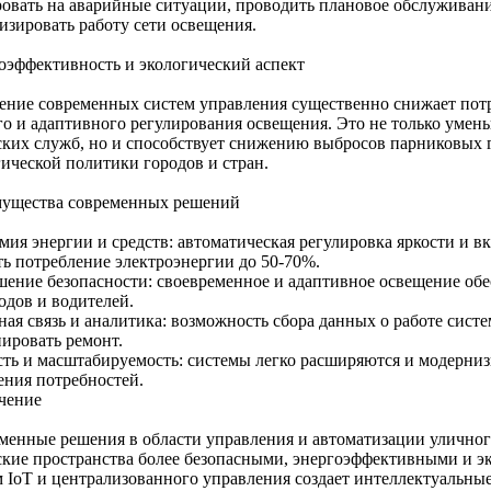
ровать на аварийные ситуации, проводить плановое обслуживани
изировать работу сети освещения.
оэффективность и экологический аспект
ение современных систем управления существенно снижает потре
го и адаптивного регулирования освещения. Это не только умен
ских служб, но и способствует снижению выбросов парниковых г
гической политики городов и стран.
ущества современных решений
мия энергии и средств: автоматическая регулировка яркости и 
ть потребление электроэнергии до 50-70%.
ение безопасности: своевременное и адаптивное освещение обе
одов и водителей.
ная связь и аналитика: возможность сбора данных о работе сист
нировать ремонт.
сть и масштабируемость: системы легко расширяются и модерниз
ения потребностей.
чение
менные решения в области управления и автоматизации уличног
ские пространства более безопасными, энергоэффективными и э
м IoT и централизованного управления создает интеллектуальные