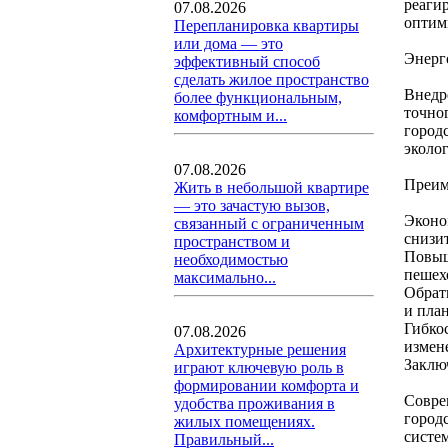
реаги
07.08.2026
оптим
Перепланировка квартиры
или дома — это
Энерг
эффективный способ
сделать жилое пространство
Внедр
более функциональным,
точно
комфортным и...
город
эколо
07.08.2026
Преим
Жить в небольшой квартире
— это зачастую вызов,
Эконо
связанный с ограниченным
снизи
пространством и
Повыш
необходимостью
пешех
максимально...
Обрат
и пла
Гибко
07.08.2026
измен
Архитектурные решения
Заклю
играют ключевую роль в
формировании комфорта и
Совре
удобства проживания в
город
жилых помещениях.
систе
Правильный...