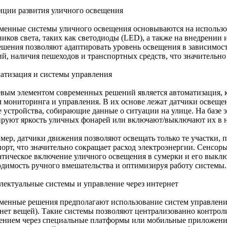
нции развития уличного освещения
менные системы уличного освещения основываются на использ
ников света, таких как светодиоды (LED), а также на внедрении
ешения позволяют адаптировать уровень освещения в зависимост
ий, наличия пешеходов и транспортных средств, что значительно
атизация и системы управления
вым элементом современных решений является автоматизация, ко
м мониторинга и управления. В их основе лежат датчики освеще
е устройства, собирающие данные о ситуации на улице. На базе
ируют яркость уличных фонарей или включают/выключают их в 
мер, датчики движения позволяют освещать только те участки, 
порт, что значительно сокращает расход электроэнергии. Сенсо
атическое включение уличного освещения в сумерки и его выклю
одимость ручного вмешательства и оптимизируя работу системы.
лектуальные системы и управление через интернет
менные решения предполагают использование систем управления н
нет вещей). Такие системы позволяют централизованно контрол
ением через специальные платформы или мобильные приложения