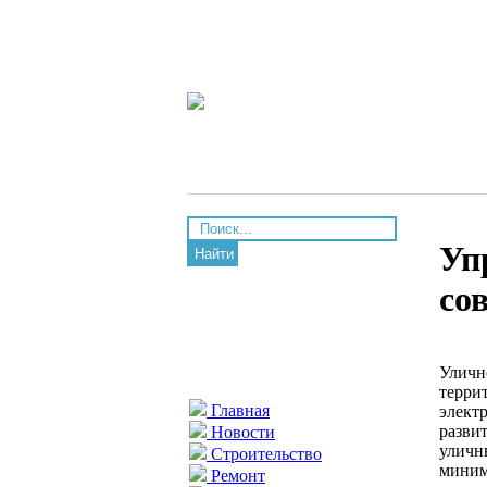
Уп
Найти
со
Уличн
терри
Главная
элект
разви
Новости
уличн
Строительство
миним
Ремонт