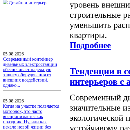
уровень внешни
Дизайн и интерьер
строительные ра
уменьшить расп
квартиры.
Подробнее
05.08.2026
Современный контейнер
дизельных электростанций
Тенденции в 
обеспечивает надежную
защиту оборудования от
интерьеров с 
внешних воздействий,
однако...
Современный ди
05.08.2026
значительные и
Когда на участке появляется
мотоблок, это часто
экологической 
воспринимается как
праздник. Ну, или как
устойчивому ра
начало новой жизни без