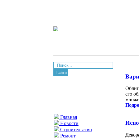
Найти
Вари
Облиц
его о
множе
Подро
Главная
Испо
Новости
Строительство
Декор
Ремонт