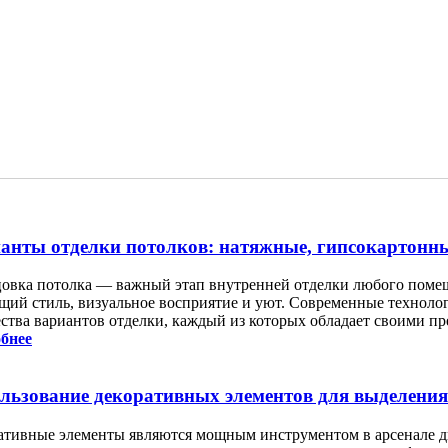
анты отделки потолков: натяжные, гипсокартонн
овка потолка — важный этап внутренней отделки любого помещ
бщий стиль, визуальное восприятие и уют. Современные техноло
ства вариантов отделки, каждый из которых обладает своими п
бнее
льзование декоративных элементов для выделения
ативные элементы являются мощным инструментом в арсенале д