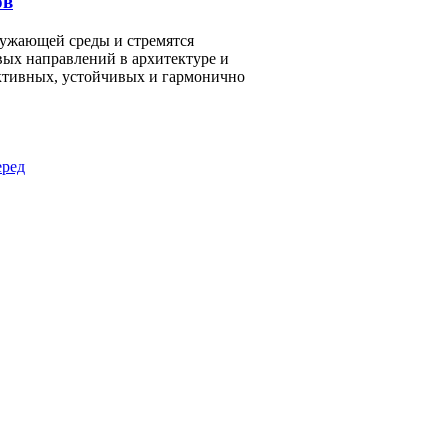
ов
ружающей среды и стремятся
вых направлений в архитектуре и
ктивных, устойчивых и гармонично
ред