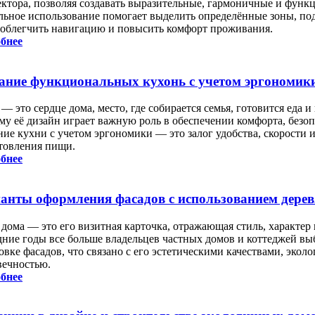
ектора, позволяя создавать выразительные, гармоничные и функ
льное использование помогает выделить определённые зоны, подч
 облегчить навигацию и повысить комфорт проживания.
бнее
ание функциональных кухонь с учетом эргономик
— это сердце дома, место, где собирается семья, готовится еда
му её дизайн играет важную роль в обеспечении комфорта, безо
ие кухни с учетом эргономики — это залог удобства, скорости и
товления пищи.
бнее
анты оформления фасадов с использованием дере
 дома — это его визитная карточка, отражающая стиль, характер
дние годы все больше владельцев частных домов и коттеджей вы
вке фасадов, что связано с его эстетическими качествами, экол
вечностью.
бнее