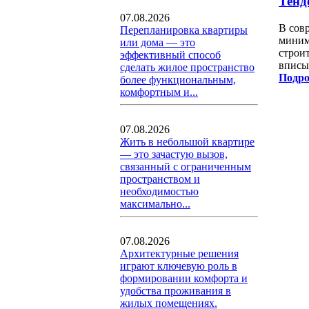
Тенд
07.08.2026
В сов
Перепланировка квартиры
миним
или дома — это
строи
эффективный способ
вписы
сделать жилое пространство
Подро
более функциональным,
комфортным и...
07.08.2026
Жить в небольшой квартире
— это зачастую вызов,
связанный с ограниченным
пространством и
необходимостью
максимально...
07.08.2026
Архитектурные решения
играют ключевую роль в
формировании комфорта и
удобства проживания в
жилых помещениях.