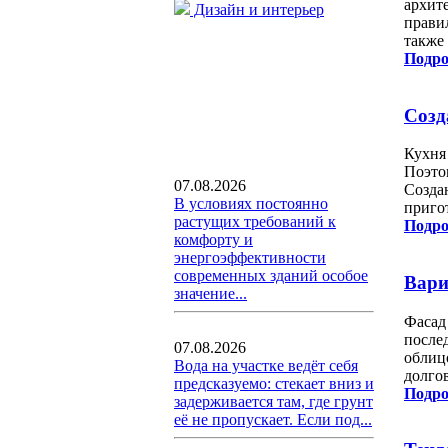
архит
Дизайн и интерьер
прави
также
Подро
Созд
Кухня 
Поэто
07.08.2026
Создан
В условиях постоянно
приго
растущих требований к
Подро
комфорту и
энергоэффективности
современных зданий особое
Вари
значение...
Фасад
после
07.08.2026
облицо
Вода на участке ведёт себя
долго
предсказуемо: стекает вниз и
Подро
задерживается там, где грунт
её не пропускает. Если под...