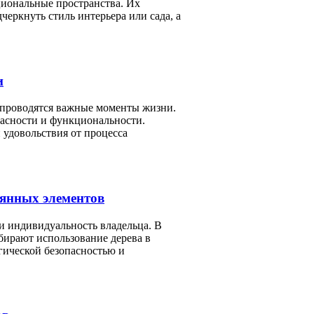
циональные пространства. Их
еркнуть стиль интерьера или сада, а
и
 и проводятся важные моменты жизни.
пасности и функциональности.
 удовольствия от процесса
вянных элементов
 и индивидуальность владельца. В
бирают использование дерева в
огической безопасностью и