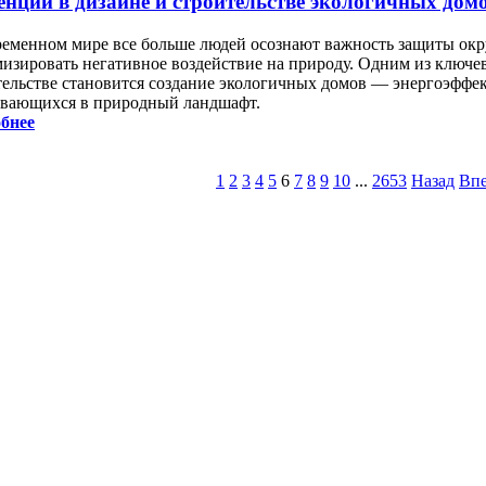
енции в дизайне и строительстве экологичных дом
ременном мире все больше людей осознают важность защиты ок
изировать негативное воздействие на природу. Одним из ключе
тельстве становится создание экологичных домов — энергоэффе
вающихся в природный ландшафт.
бнее
1
2
3
4
5
6
7
8
9
10
...
2653
Назад
Впе