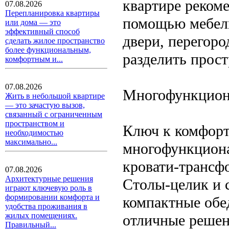
квартире рекоме
07.08.2026
Перепланировка квартиры
помощью мебели
или дома — это
эффективный способ
двери, перегор
сделать жилое пространство
более функциональным,
разделить прост
комфортным и...
07.08.2026
Многофункцион
Жить в небольшой квартире
— это зачастую вызов,
связанный с ограниченным
пространством и
Ключ к комфорт
необходимостью
максимально...
многофункциона
кровати-трансф
07.08.2026
Архитектурные решения
Столы-целик и 
играют ключевую роль в
формировании комфорта и
компактные обе
удобства проживания в
жилых помещениях.
отличные решен
Правильный...