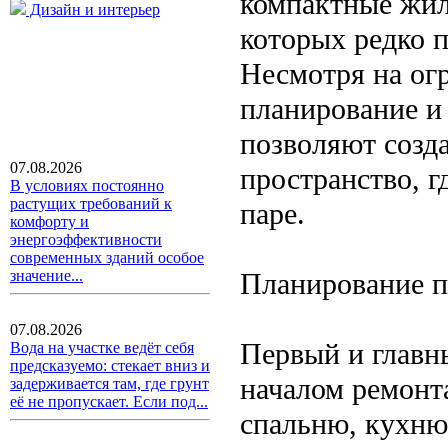
компактные жи
Дизайн и интерьер
которых редко 
Несмотря на ог
планирование и
позволяют созд
07.08.2026
пространство, г
В условиях постоянно
растущих требований к
паре.
комфорту и
энергоэффективности
современных зданий особое
Планирование п
значение...
07.08.2026
Первый и главн
Вода на участке ведёт себя
предсказуемо: стекает вниз и
началом ремонт
задерживается там, где грунт
её не пропускает. Если под...
спальню, кухню