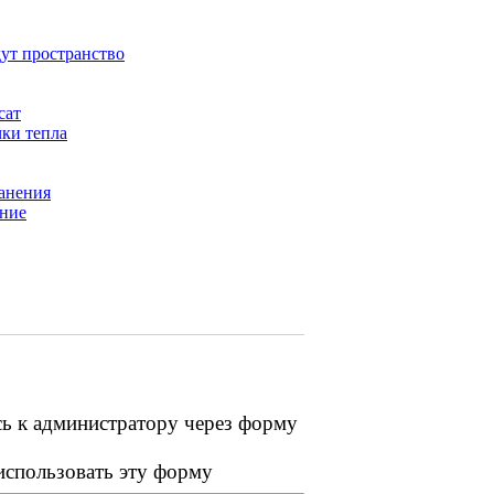
дут пространство
сат
ки тепла
анения
ение
сь к администратору через форму
 использовать эту форму