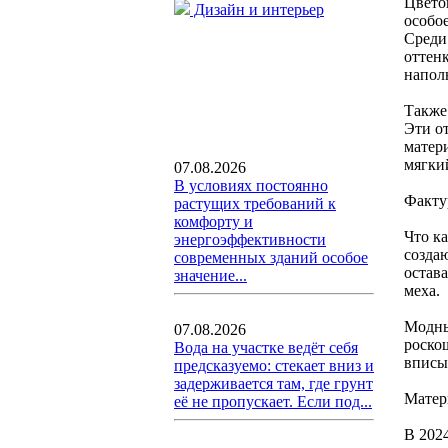
Цвето
Дизайн и интерьер
особо
Среди
оттен
напол
Также
Эти о
матер
мягки
07.08.2026
В условиях постоянно
Факту
растущих требований к
комфорту и
Что к
энергоэффективности
созда
современных зданий особое
остав
значение...
меха.
Модны
07.08.2026
роско
Вода на участке ведёт себя
вписы
предсказуемо: стекает вниз и
задерживается там, где грунт
Матер
её не пропускает. Если под...
В 202