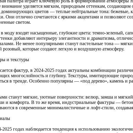
вая палитра играет ключевую роль в формировании атмосферы лю
е внимание уделяется мягким, природным оттенкам, создающим 
 доминирующих цветов — теплые нейтральные тона: бежевые, к
ки. Они отлично сочетаются с яркими акцентами и позволяют со
ненные светом.
 в моду входят насыщенные, глубокие цвета: темно-зеленый, с
ттенки добавляют интерьеру элегантности и драматизма, отличн
иалами. Не менее популярными станут пастельные тона — мягк
й розовый, которые создают легкую и воздушную атмосферу.
ры и текстуры
асается фактур, в 2024-2025 годах актуальны комбинации различ
ющих многослойность и глубину. Текстуры, имитирующие прир
аться в тренде. Особенно популярны — «под дерево», камень и р
ми станут мягкие, уютные поверхности: велюр, замша и мягкий
ши и комфорта. В то же время, индустриальные фактуры — бетон
ваются в современные минималистичные и лофт-стили, создавая
иалы
4-2025 годах наблюдается тенденция к использованию экологичн