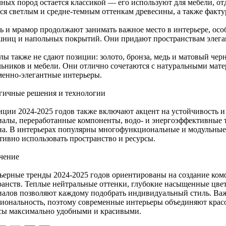
чных пород остается классикой — его используют для мебели, от
тся светлым и средне-темным оттенкам древесины, а также факт
ь и мрамор продолжают занимать важное место в интерьере, осо
шниц и напольных покрытий. Они придают пространствам элеган
лы также не сдают позиции: золото, бронза, медь и матовый чер
льников и мебели. Они отлично сочетаются с натуральными мате
менно-элегантные интерьеры.
гичные решения и технологии
нции 2024-2025 годов также включают акцент на устойчивость и
иалы, переработанные компоненты, водо- и энергоэффективные 
на. В интерьерах популярны многофункциональные и модульны
тивно использовать пространство и ресурсы.
чение
ьерные тренды 2024-2025 годов ориентированы на создание ко
ранств. Теплые нейтральные оттенки, глубокие насыщенные цвет
иалов позволяют каждому подобрать индивидуальный стиль. Важн
иональность, поэтому современные интерьеры объединяют красот
сы максимально удобными и красивыми.