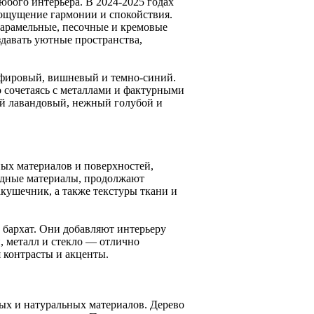
бого интерьера. В 2024-2025 годах
ощущение гармонии и спокойствия.
арамельные, песочные и кремовые
здавать уютные пространства,
апфировый, вишневый и темно-синий.
о сочетаясь с металлами и фактурными
ий лавандовый, нежный голубой и
ных материалов и поверхностей,
одные материалы, продолжают
акушечник, а также текстуры ткани и
 бархат. Они добавляют интерьеру
, металл и стекло — отлично
 контрасты и акценты.
ых и натуральных материалов. Дерево