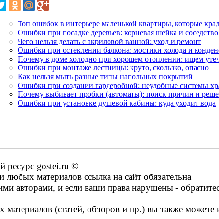
Топ ошибок в интерьере маленькой квартиры, которые кра
Ошибки при посадке деревьев: корневая шейка и соседство
Чего нельзя делать с акриловой ванной: уход и ремонт
Ошибки при остеклении балкона: мостики холода и конден
Почему в доме холодно при хорошем отоплении: ищем утеч
Ошибки при монтаже лестницы: круто, скользко, опасно
Как нельзя мыть разные типы напольных покрытий
Ошибки при создании гардеробной: неудобные системы хр
Почему выбивает пробки (автоматы): поиск причин и реш
Ошибки при установке душевой кабины: куда уходит вода
ресурс gostei.ru ©
 любых материалов ссылка на сайт обязательна
ими авторами, и если ваши права нарушены - обратите
 материалов (статей, обзоров и пр.) вы также можете