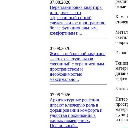
разли
07.08.2026
отдае
Перепланировка квартиры
или дома — это
Камен
эффективный способ
столе
сделать жилое пространство
более функциональным,
Метал
комфортным и...
свети
совре
07.08.2026
Эколо
Жить в небольшой квартире
— это зачастую вызов,
Тенде
связанный с ограниченным
матер
пространством и
дизай
необходимостью
эффек
максимально...
Заклю
07.08.2026
Интер
Архитектурные решения
прост
играют ключевую роль в
матер
формировании комфорта и
функц
удобства проживания в
и офи
жилых помещениях.
Правильный...