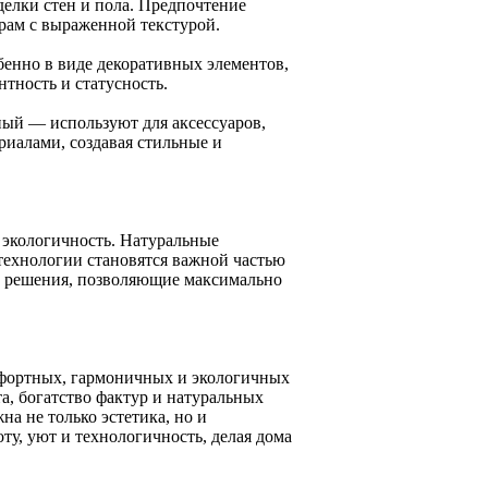
делки стен и пола. Предпочтение
урам с выраженной текстурой.
бенно в виде декоративных элементов,
тность и статусность.
ный — используют для аксессуаров,
риалами, создавая стильные и
 экологичность. Натуральные
технологии становятся важной частью
е решения, позволяющие максимально
мфортных, гармоничных и экологичных
а, богатство фактур и натуральных
а не только эстетика, но и
у, уют и технологичность, делая дома