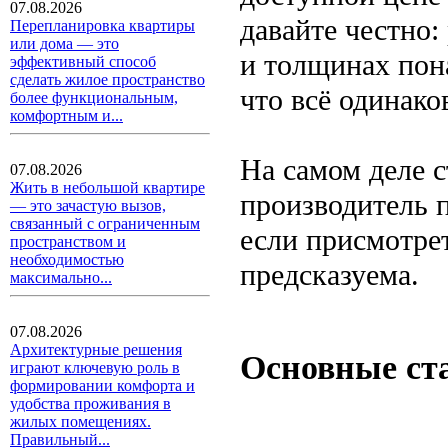
07.08.2026
давайте честно:
Перепланировка квартиры
или дома — это
и толщинах пона
эффективный способ
сделать жилое пространство
что всё одинако
более функциональным,
комфортным и...
На самом деле с
07.08.2026
Жить в небольшой квартире
производитель 
— это зачастую вызов,
связанный с ограниченным
если присмотре
пространством и
необходимостью
предсказуема.
максимально...
07.08.2026
Архитектурные решения
Основные ст
играют ключевую роль в
формировании комфорта и
удобства проживания в
жилых помещениях.
Правильный...