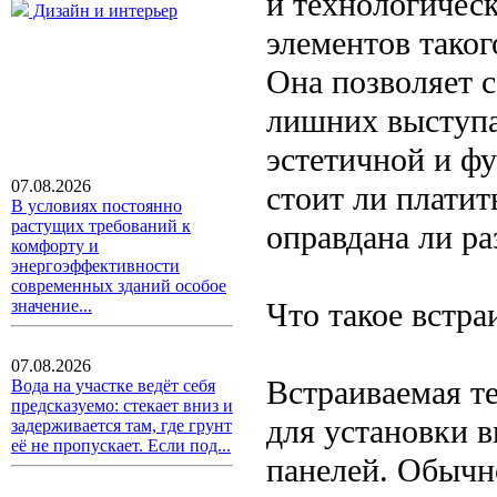
и технологичес
Дизайн и интерьер
элементов таког
Она позволяет с
лишних выступа
эстетичной и ф
07.08.2026
стоит ли платит
В условиях постоянно
растущих требований к
оправдана ли ра
комфорту и
энергоэффективности
современных зданий особое
Что такое встра
значение...
07.08.2026
Встраиваемая т
Вода на участке ведёт себя
предсказуемо: стекает вниз и
для установки 
задерживается там, где грунт
её не пропускает. Если под...
панелей. Обычн