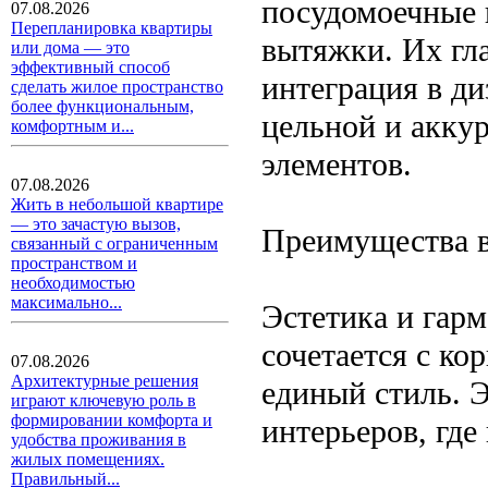
посудомоечные 
07.08.2026
Перепланировка квартиры
вытяжки. Их гл
или дома — это
эффективный способ
интеграция в ди
сделать жилое пространство
более функциональным,
цельной и акку
комфортным и...
элементов.
07.08.2026
Жить в небольшой квартире
— это зачастую вызов,
Преимущества в
связанный с ограниченным
пространством и
необходимостью
максимально...
Эстетика и гар
сочетается с ко
07.08.2026
Архитектурные решения
единый стиль. 
играют ключевую роль в
формировании комфорта и
интерьеров, где
удобства проживания в
жилых помещениях.
Правильный...