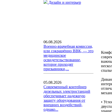
Дизайн и интерьер
06.08.2026
Военно-врачебная комиссия,
или сокращённо ВВК, — это
Комфо
медицинское
совре
освидетельствование,
важны
которое проходят
неско
призывники,...
спальн
Диван
05.08.2026
интер
Современный контейнер
отлич
дизельных электростанций
механ
обеспечивает надежную
защиту оборудования от
• Угл
внешних воздействий,
двусп
однако...
храни