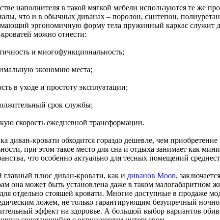
естве наполнителя в такой мягкой мебели используются те же п
иалы, что и в обычных диванах – поролон, синтепон, полиуретан
мающий эргономичную форму тела пружинный каркас служит до 
-кроватей можно отнести:
ктичность и многофункциональность;
симальную экономию места;
ость в уходе и простоту эксплуатации;
должительный срок службы;
окую скорость ежедневной трансформации.
ка диван-кровати обходится гораздо дешевле, чем приобретение 
ности, при этом такое место для сна и отдыха занимает как мин
ранства, что особенно актуально для тесных помещений среднест
 главный плюс диван-кровати, как и
диванов Moon
, заключаетс
рам она может быть установлена даже в таком малогабаритном ж
 для отдельно стоящей кровати. Многие доступные в продаже м
едическим ложем, не только гарантирующим безупречный ночно
ительный эффект на здоровье. А большой выбор вариантов обивк
нично сочетающийся с окружающим интерьером.