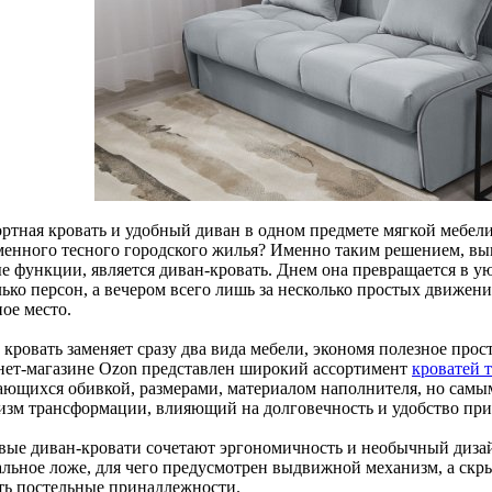
ртная кровать и удобный диван в одном предмете мягкой мебели
менного тесного городского жилья? Именно таким решением, в
е функции, является диван-кровать. Днем она превращается в ую
лько персон, а вечером всего лишь за несколько простых движе
ое место.
 кровать заменяет сразу два вида мебели, экономя полезное про
нет-магазине Ozon представлен широкий ассортимент
кроватей 
ающихся обивкой, размерами, материалом наполнителя, но самы
изм трансформации, влияющий на долговечность и удобство пр
овые диван-кровати сочетают эргономичность и необычный диза
альное ложе, для чего предусмотрен выдвижной механизм, а скр
ть постельные принадлежности.