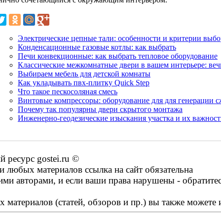
Электрические цепные тали: особенности и критерии выбо
Конденсационные газовые котлы: как выбрать
Печи конвекционные: как выбрать тепловое оборудование
Классические межкомнатные двери в вашем интерьере: вечн
Выбираем мебель для детской комнаты
Как укладывать пвх-плитку Quick Step
Что такое пескосоляная смесь
Винтовые компрессоры: оборудование для для генерации с
Почему так популярны двери скрытого монтажа
Инженерно-геодезические изыскания участка и их важност
ресурс gostei.ru ©
 любых материалов ссылка на сайт обязательна
ими авторами, и если ваши права нарушены - обратите
 материалов (статей, обзоров и пр.) вы также можете