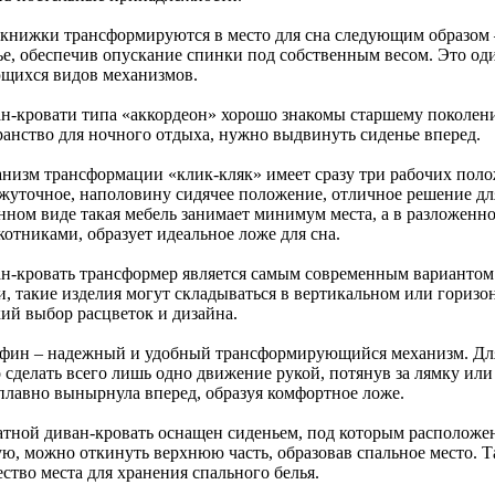
окнижки трансформируются в место для сна следующим образом –
ье, обеспечив опускание спинки под собственным весом. Это од
щихся видов механизмов.
ан-кровати типа «аккордеон» хорошо знакомы старшему поколен
ранство для ночного отдыха, нужно выдвинуть сиденье вперед.
анизм трансформации «клик-кляк» имеет сразу три рабочих поло
жуточное, наполовину сидячее положение, отличное решение дл
нном виде такая мебель занимает минимум места, а в разложенн
отниками, образует идеальное ложе для сна.
ан-кровать трансформер является самым современным вариантом 
и, такие изделия могут складываться в вертикальном или гориз
ий выбор расцветок и дизайна.
ьфин – надежный и удобный трансформирующийся механизм. Для
 сделать всего лишь одно движение рукой, потянув за лямку или
 плавно вынырнула вперед, образуя комфортное ложе.
атной диван-кровать оснащен сиденьем, под которым расположен
ую, можно откинуть верхнюю часть, образовав спальное место. Т
ство места для хранения спального белья.