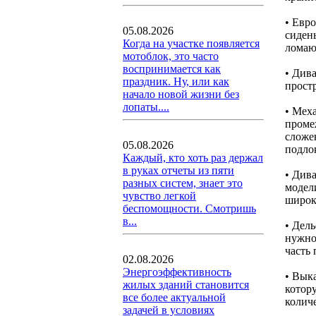
• Евр
05.08.2026
сиден
Когда на участке появляется
ломаю
мотоблок, это часто
воспринимается как
• Див
праздник. Ну, или как
прост
начало новой жизни без
лопаты....
• Мех
проме
сложе
05.08.2026
подлок
Каждый, кто хоть раз держал
в руках отчеты из пяти
• Див
разных систем, знает это
модел
чувство легкой
широк
беспомощности. Смотришь
в...
• Дел
нужно
часть
02.08.2026
Энергоэффективность
• Вык
жилых зданий становится
котор
все более актуальной
количе
задачей в условиях