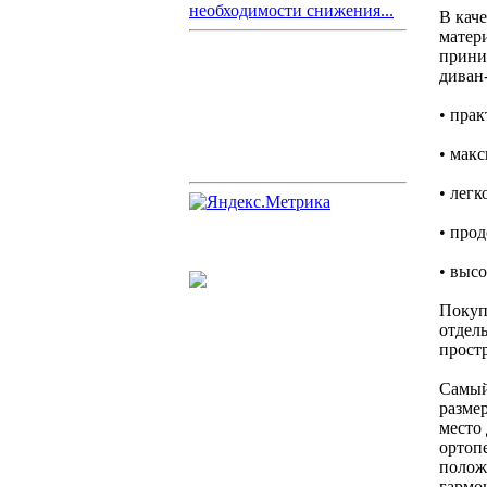
необходимости снижения...
В кач
матер
прини
диван
• пра
• мак
• легк
• про
• выс
Покуп
отдель
прост
Самый
разме
место
ортоп
полож
гармо