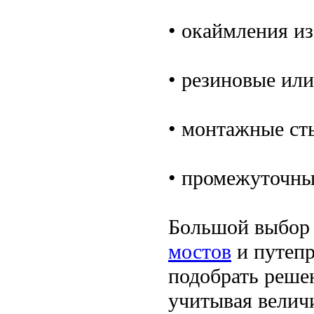
• окаймления из
• резиновые ил
• монтажные ст
• промежуточн
Большой выбо
мостов
и путепр
подобрать реше
учитывая велич