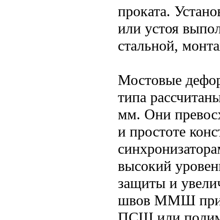
проката. Устан
или устоя выпо
стальной, монт
Мостовые деф
типа рассчитаны
мм. Они превос
и простоте кон
синхронизатора
высокий уровен
защиты и увели
швов ММШ прим
ПСШ или полим