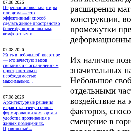
07.08.2026
расширения мат
Перепланировка квартиры
или дома — это
конструкции, в
эффективный способ
сделать жилое пространство
промежутки пре
более функциональным,
комфортным и...
деформационны
07.08.2026
Жить в небольшой квартире
Их наличие поз
— это зачастую вызов,
связанный с ограниченным
значительных н
пространством и
необходимостью
Небольшое своб
максимально...
отдельными час
07.08.2026
воздействие на
Архитектурные решения
играют ключевую роль в
факторов, спос
формировании комфорта и
удобства проживания в
смещение в гор
жилых помещениях.
Правильный...