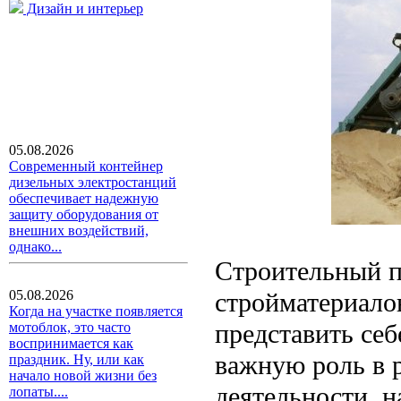
Дизайн и интерьер
05.08.2026
Современный контейнер
дизельных электростанций
обеспечивает надежную
защиту оборудования от
внешних воздействий,
однако...
Строительный п
стройматериало
05.08.2026
Когда на участке появляется
представить себ
мотоблок, это часто
воспринимается как
важную роль в 
праздник. Ну, или как
начало новой жизни без
деятельности, н
лопаты....