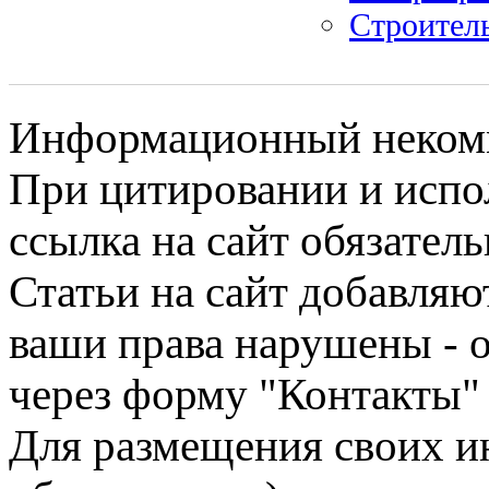
Строитель
Информационный некомме
При цитировании и испо
ссылка на сайт обязатель
Статьи на сайт добавляю
ваши права нарушены - 
через форму "Контакты"
Для размещения своих ин