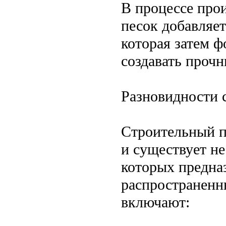
В процессе про
песок добавляе
которая затем ф
создавать проч
Разновидности 
Строительный п
и существует не
которых предна
распространенн
включают: