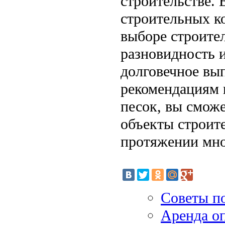
строительстве. 
строительных к
выборе строител
разновидность и
долговечное вы
рекомендациям 
песок, вы сможе
объекты строите
протяжении мно
Советы п
Аренда оп