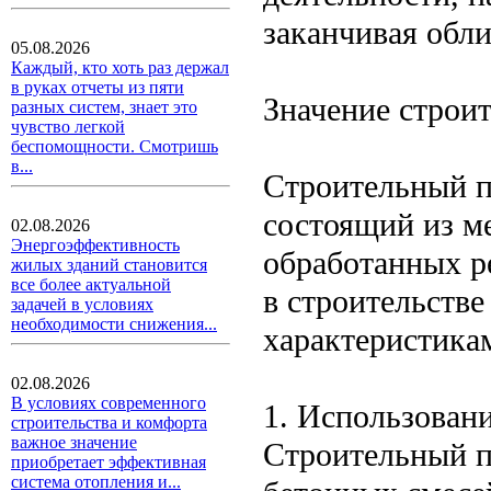
заканчивая обли
05.08.2026
Каждый, кто хоть раз держал
в руках отчеты из пяти
Значение строит
разных систем, знает это
чувство легкой
беспомощности. Смотришь
в...
Строительный п
состоящий из м
02.08.2026
Энергоэффективность
обработанных р
жилых зданий становится
все более актуальной
в строительств
задачей в условиях
необходимости снижения...
характеристика
02.08.2026
В условиях современного
1. Использовани
строительства и комфорта
важное значение
Строительный п
приобретает эффективная
система отопления и...