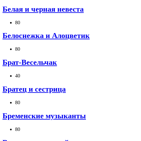
Белая и черная невеста
80
Белоснежка и Алоцветик
80
Брат-Весельчак
40
Братец и сестрица
80
Бременские музыканты
80