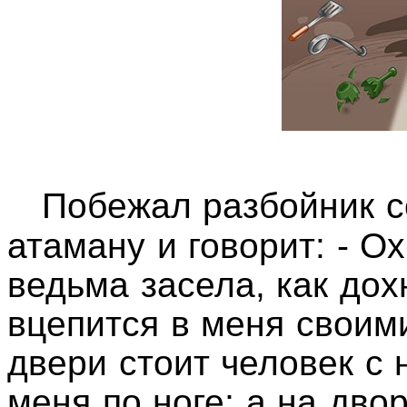
Побежал разбойник со
атаману и говорит: - О
ведьма засела, как дох
вцепится в меня своим
двери стоит человек с 
меня по ноге; а на дво