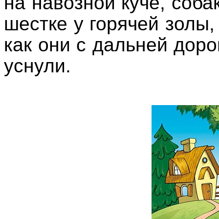
на навозной куче, соба
шестке у горячей золы, 
как они с дальней доро
уснули.