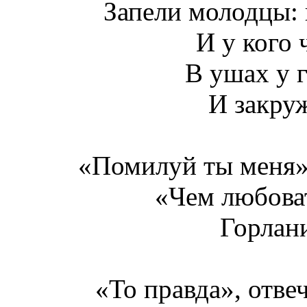
Запели молодцы: к
И у кого 
В ушах у г
И закруж
«Помилуй ты меня»,
«Чем любоват
Горлан
«То правда», отве