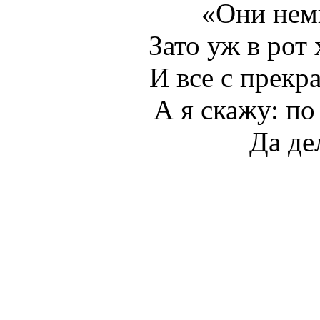
«Они нем
Зато уж в рот 
И все с прекр
А я скажу: по
Да де