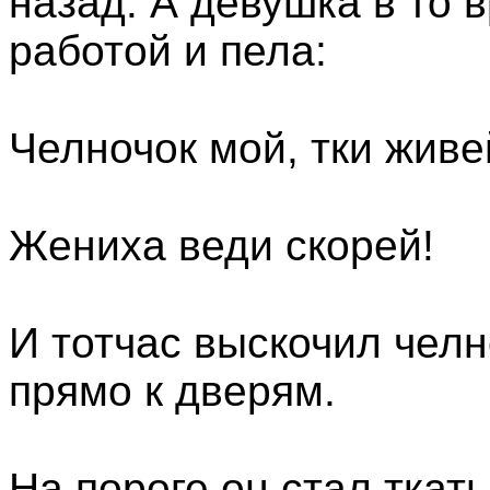
назад. А девушка в то 
работой и пела:
Челночок мой, тки живе
Жениха веди скорей!
И тотчас выскочил челно
прямо к дверям.
На пороге он стал ткат