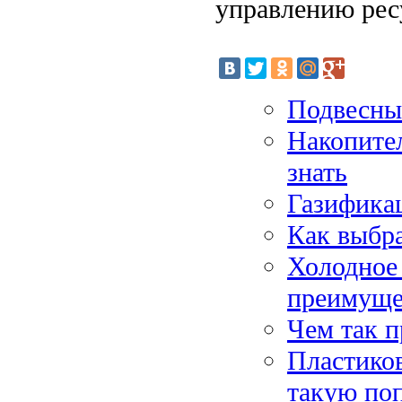
управлению рес
Подвесные
Накопител
знать
Газификац
Как выбра
Холодное 
преимуще
Чем так п
Пластико
такую по