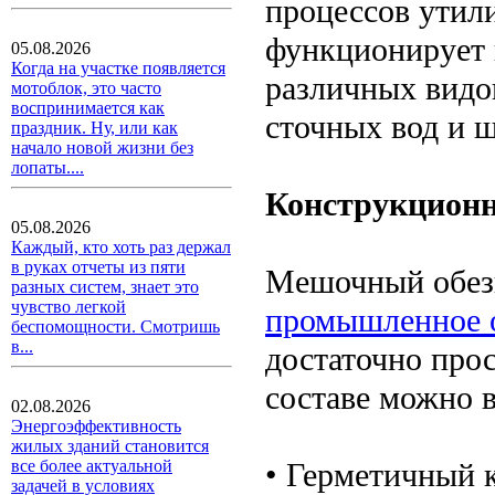
процессов утил
функционирует 
05.08.2026
Когда на участке появляется
различных видо
мотоблок, это часто
воспринимается как
сточных вод и 
праздник. Ну, или как
начало новой жизни без
лопаты....
Конструкционн
05.08.2026
Каждый, кто хоть раз держал
в руках отчеты из пяти
Мешочный обезв
разных систем, знает это
чувство легкой
промышленное о
беспомощности. Смотришь
в...
достаточно про
составе можно 
02.08.2026
Энергоэффективность
жилых зданий становится
• Герметичный 
все более актуальной
задачей в условиях