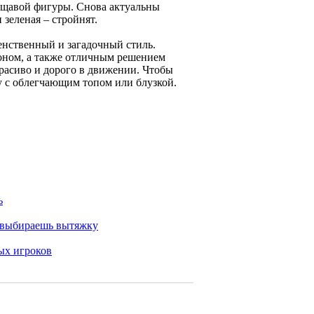
дощавой фигуры. Снова актуальны
зеленая – стройнят.
нственный и загадочный стиль.
оном, а также отличным решением
красиво и дорого в движении. Чтобы
у с облегчающим топом или блузкой.
ь
а выбираешь вытяжку
ых игроков