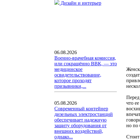
Дизайн и интерьер
06.08.2026
Военно-врачебная комиссия,
или сокращённо ВВК, — это
Женск
медицинское
созда
освидетельствование,
привле
которое проходят
неско
призывники,...
Перед
что е
05.08.2026
восхи
Современный контейнер
впечат
дизельных электростанций
говор
обеспечивает надежную
но по 
защиту оборудования от
внешних воздействий,
Стоит
однако...