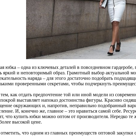
ая юбка – одна из ключевых деталей в повседневном гардеробе,
ть яркий и неповторимый образ. Грамотный выбор актуальной м
кательность наряда – для этого достаточно подобрать подходящи
лькими проверенными секретами, чтобы подчеркнуть преимущест
 тем, как отдать предпочтение той или иной модели из современ
е покрой выставляет напоказ достоинства фигуры. Красиво сидя
щение окружающих и, напротив, неправильно подобранный вари
ление. И, конечно же, главное – это нравиться самой себе. Ресу
ит, что купить юбки можно оптом от производителя. Нередко те 
более высокой цене.
 отметить, что одним из главных преимуществ оптовой закупки 