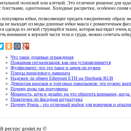
онтальной полоской или клеткой. Это отличное решение для ху
с блестками, однотонные. Холодные расцветки, особенно синяя и 
а популярны юбки, позволяющие придать ежедневному образу же
да не выходят из моды длинные юбки макси с романтичным фас
ся одежда из легкой струящейся ткани, которая выглядит очень 
ечь внимание к верхней части тела и груди, можно сочетать юбк
Что такое душевые ограждения
Пожарная сигнализация: как она устанавливается
Фулфилмент: что это такое и зачем он нужен
Плюсы винилового ламината
Надежен ли обмен Ethereum ETH на Sberbank RUB
Демонтаж киосков и торговых павильонов: что нужно знат
Почему розы так популярны
Мощность, шум и дизайн: на что обратить внимание, когд
Практична ли фасадная штукатурка
Почему Рояль - это отличный выбор для новичков и опытн
ресурс gostei.ru ©