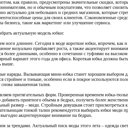
оптом, как правило, предусмотрены значительные скидки, котор
ринимателям, но и обычным покупателям, что позволяет снизить
нно актуально для небольших и средних магазинов, которые стре
рентоспособные цены для своих клиентов. Сэкономленные средс
ы бизнеса, такие как маркетинг или улучшение сервиса.
ыбрать актуальную модель юбки:
ем ноги длиннее. Сегодня в моде короткие юбки, впрочем, как и 
шение визуально прибавляет роста, а также акцентирует вниман
ся более длинными, особенно в сочетании с туфлями на высоком
ярный вариант этого года для офиса. Короткая юбка должна быть
ь выше.
лые наряды. Вызывающая мини-юбка станет хорошим выбором для
ься стройнее и тоньше, особенно если в покрое используются по
е снова завышенная талия.
авляем притягательных форм. Проверенная временем юбка-тюльп
 добавить приятного объема в бедрах, получить более женствен
ьный размер – миди. Стройным девушкам стоит присмотреться к
ательницам тонкой талии рекомендуется выбирать юбки миди пр
, выгодно акцентирующие внимание на бедрах.
им за трендами. Актуальный писк моды этого лета – одежда свет