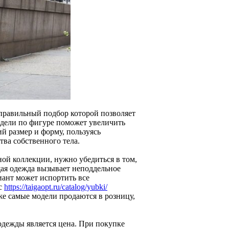
 правильный подбор которой позволяет
одели по фигуре поможет увеличить
й размер и форму, пользуясь
ва собственного тела.
ной коллекции, нужно убедиться в том,
щая одежда вызывает неподдельное
ант может испортить все
рс
https://taigaopt.ru/catalog/yubki/
же самые модели продаются в розницу,
одежды является цена. При покупке