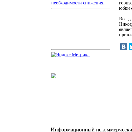
гориз
необходимости снижения...
юбки 
Всегд
Никог
являет
привл
Информационный некоммерческий 