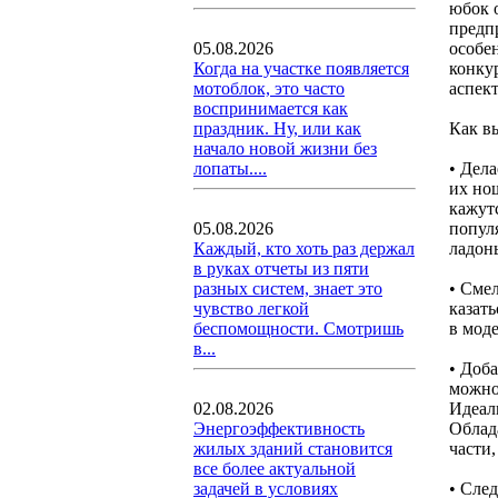
юбок 
предп
особе
05.08.2026
конку
Когда на участке появляется
аспект
мотоблок, это часто
воспринимается как
Как в
праздник. Ну, или как
начало новой жизни без
• Дела
лопаты....
их но
кажут
попул
05.08.2026
ладон
Каждый, кто хоть раз держал
в руках отчеты из пяти
• Сме
разных систем, знает это
казат
чувство легкой
в мод
беспомощности. Смотришь
в...
• Доб
можно
Идеал
02.08.2026
Облад
Энергоэффективность
части
жилых зданий становится
все более актуальной
• След
задачей в условиях