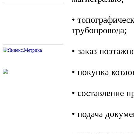
• топографическ
трубопровода;
• заказ поэтажн
• покупка котло
• составление п
• подача докуме