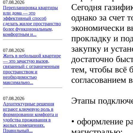
07.08.2026
Сегодня газифик
Перепланировка квартиры
или дома — это
однако за счет 
эффективный способ
сделать жилое пространство
экономически в
более функциональным,
комфортным и...
прокладку и по
закупку и устан
07.08.2026
Жить в небольшой квартире
достаточно быст
— это зачастую вызов,
связанный с ограниченным
тем, чтобы всё
пространством и
необходимостью
согласованием 
максимально...
Этапы подключе
07.08.2026
Архитектурные решения
играют ключевую роль в
формировании комфорта и
• оформление ра
удобства проживания в
жилых помещениях.
магистралью;
Правильный...