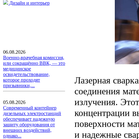
Дизайн и интерьер
06.08.2026
Военно-врачебная комиссия,
или сокращённо ВВК, — это
медицинское
освидетельствование,
Лазерная сварк
которое проходят
призывники,...
соединения мат
излучения. Этот
05.08.2026
Современный контейнер
концентрации вы
дизельных электростанций
обеспечивает надежную
поверхности мат
защиту оборудования от
внешних воздействий,
и надежные сва
однако...