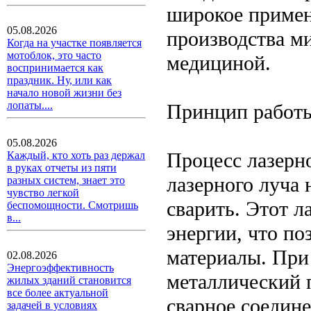
широкое примен
05.08.2026
производства м
Когда на участке появляется
мотоблок, это часто
медициной.
воспринимается как
праздник. Ну, или как
начало новой жизни без
лопаты....
Принцип работы
05.08.2026
Процесс лазерно
Каждый, кто хоть раз держал
в руках отчеты из пяти
лазерного луча 
разных систем, знает это
чувство легкой
сварить. Этот 
беспомощности. Смотришь
в...
энергии, что по
материалы. При
02.08.2026
Энергоэффективность
металлический п
жилых зданий становится
все более актуальной
сварное соедине
задачей в условиях