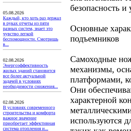
безопасность и 
05.08.2026
Каждый, кто хоть раз держал
в руках отчеты из пяти
Основные хара
разных систем, знает это
чувство легкой
подъемников
беспомощности. Смотришь
в...
Самоходные но
02.08.2026
Энергоэффективность
механизмы, ос
жилых зданий становится
все более актуальной
платформами, к
задачей в условиях
необходимости снижения...
Они обеспечива
характерной ко
02.08.2026
В условиях современного
металлическими
строительства и комфорта
используются д
важное значение
приобретает эффективная
таких как ремо
система отопления и...