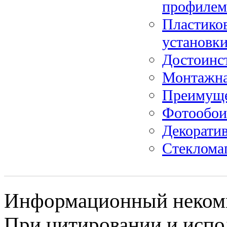
профилем
Пластико
установк
Достоинс
Монтажна
Преимущес
Фотообои
Декорати
Стекломаг
Информационный некомме
При цитировании и испо