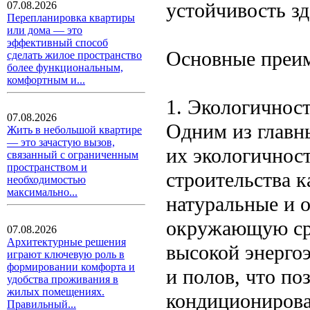
устойчивость зд
07.08.2026
Перепланировка квартиры
или дома — это
эффективный способ
Основные преи
сделать жилое пространство
более функциональным,
комфортным и...
1. Экологичнос
07.08.2026
Одним из главн
Жить в небольшой квартире
— это зачастую вызов,
их экологичнос
связанный с ограниченным
пространством и
строительства к
необходимостью
максимально...
натуральные и 
окружающую сре
07.08.2026
Архитектурные решения
высокой энерго
играют ключевую роль в
формировании комфорта и
и полов, что по
удобства проживания в
жилых помещениях.
кондиционирова
Правильный...