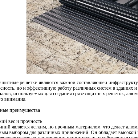
защитные решетки являются важной составляющей инфраструктур
асность, но и эффективную работу различных систем в зданиях и
иалов, используемых для создания грязезащитных решеток, алю
го внимания.
ные преимущества
кий вес и прочность
ний является легким, но прочным материалом, что делает алю
ным выбором для различных приложений. Он обладает высокой п
озволяет создавать конструкции с минимальным собственным ве