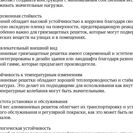
живать значительные нагрузки.
ррозионная стойкость
ний обладает высокой устойчивостью к коррозии благодаря сво
ную оксидную пленку на поверхности, предотвращающую реакци
собенно важно для грязезащитных решеток, которые могут подве
еских веществ на улицах и в помещениях.
ивлекательный внешний вид
ниевые грязезащитные решетки имеют современный и эстетичн
 интегрированы в дизайн здания или ландшафта благодаря разно
вой гамме, которые предлагают производители.
тойчивость к температурным изменениям
ниевые решетки обладают хорошей теплопроводностью и стаби
атурах. Это делает их подходящими для использования как внутр
емпературные колебания могут быть значительными.
остота установки и обслуживания
й вес алюминиевых решеток облегчает их транспортировку и уст
ого обслуживания и регулярной покраски, как это может быть н
иалов.
ологическая устойчивость