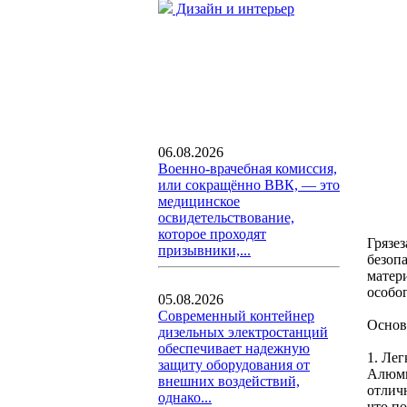
Дизайн и интерьер
06.08.2026
Военно-врачебная комиссия,
или сокращённо ВВК, — это
медицинское
освидетельствование,
которое проходят
Грязе
призывники,...
безоп
матер
особо
05.08.2026
Современный контейнер
Основ
дизельных электростанций
обеспечивает надежную
1. Лег
защиту оборудования от
Алюми
внешних воздействий,
отлич
однако...
что п