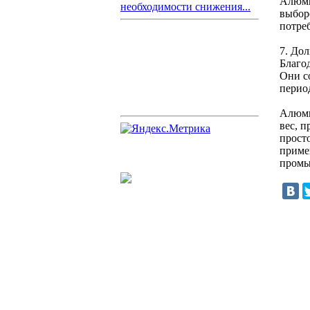
Алюми
необходимости снижения...
выбор
потре
7. До
Благо
Они с
перио
Алюми
вес, 
прост
приме
промы