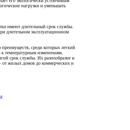
лает его экологически устойчивым
огические нагрузки и уменьшать
тки имеют длительный срок службы.
при длительном эксплуатационном
 преимуществ, среди которых легкий
ть к температурным изменениям,
лгий срок службы. Их разнообразие и
– от жилых домов до коммерческих и
ла