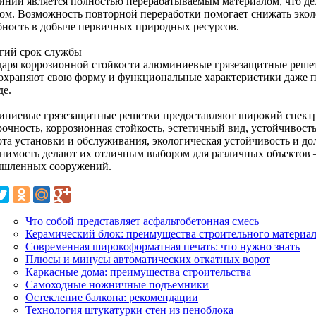
ний является полностью перерабатываемым материалом, что де
ом. Возможность повторной переработки помогает снижать экол
бность в добыче первичных природных ресурсов.
лгий срок службы
даря коррозионной стойкости алюминиевые грязезащитные реше
охраняют свою форму и функциональные характеристики даже 
де.
ниевые грязезащитные решетки предоставляют широкий спектр
прочность, коррозионная стойкость, эстетичный вид, устойчивос
ота установки и обслуживания, экологическая устойчивость и до
нимость делают их отличным выбором для различных объектов 
шленных сооружений.
Что собой представляет асфальтобетонная смесь
Керамический блок: преимущества строительного материа
Современная широкоформатная печать: что нужно знать
Плюсы и минусы автоматических откатных ворот
Каркасные дома: преимущества строительства
Самоходные ножничные подъемники
Остекление балкона: рекомендации
Технология штукатурки стен из пеноблока