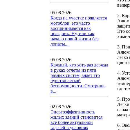
выдер
05.08.2026
2. Ко
Когда на участке появляется
Алюми
мотоблок, это часто
защит
воспринимается как
Это о
праздник. Ну, или как
химич
начало новой жизни без
лопаты....
3. Пр
Алюми
легко
05.08.2026
цвето
Каждый, кто хоть раз держал
в руках отчеты из пяти
4. Ус
разных систем, знает это
Алюми
чувство легкой
темпер
беспомощности. Смотришь
где т
в...
5. Пр
Легки
02.08.2026
сложн
Энергоэффективность
матер
жилых зданий становится
все более актуальной
6. Эк
задачей в условиях