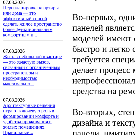
07.08.2026
Перепланировка квартиры
или дома — это
Во-первых, одн
эффективный способ
сделать жилое пространство
панелей являетс
более функциональным,
комфортным и...
моделей имеют с
быстро и легко 
07.08.2026
Жить в небольшой квартире
требуется спец
— это зачастую вызов,
делает процесс
связанный с ограниченным
пространством и
непрофессионал
необходимостью
максимально...
средства на рем
07.08.2026
Архитектурные решения
Во-вторых, сте
играют ключевую роль в
формировании комфорта и
дизайна и текс
удобства проживания в
жилых помещениях.
панели, имитир
Правильный...