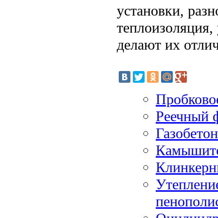
установки, разн
теплоизоляция, 
делают их отли
Пробковое
Реечный ф
Газобетон
Камышито
Клинкерн
Утеплени
пенополи