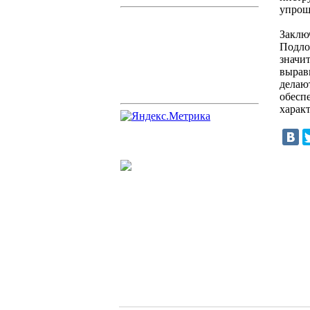
упрощ
Заклю
Подло
значит
вырав
делаю
обесп
харак