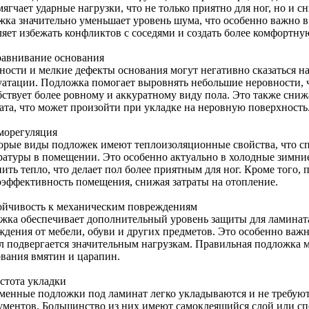
ягчает ударные нагрузки, что не только приятно для ног, но и с
жка значительно уменьшает уровень шума, что особенно важно 
ляет избежать конфликтов с соседями и создать более комфортну
равнивание основания
ности и мелкие дефекты основания могут негативно сказаться на
уатации. Подложка помогает выровнять небольшие неровности, 
бствует более ровному и аккуратному виду пола. Это также сниж
ата, что может произойти при укладке на неровную поверхность
рморегуляция
орые виды подложек имеют теплоизоляционные свойства, что с
ратуры в помещении. Это особенно актуально в холодные зимние
нить тепло, что делает пол более приятным для ног. Кроме того,
оэффективность помещения, снижая затраты на отопление.
тойчивость к механическим повреждениям
жка обеспечивает дополнительный уровень защиты для ламината
ждения от мебели, обуви и других предметов. Это особенно важн
ол подвергается значительным нагрузкам. Правильная подложка 
ования вмятин и царапин.
остота укладки
менные подложки под ламинат легко укладываются и не требую
ументов. Большинство из них имеют самоклеящийся слой или сп