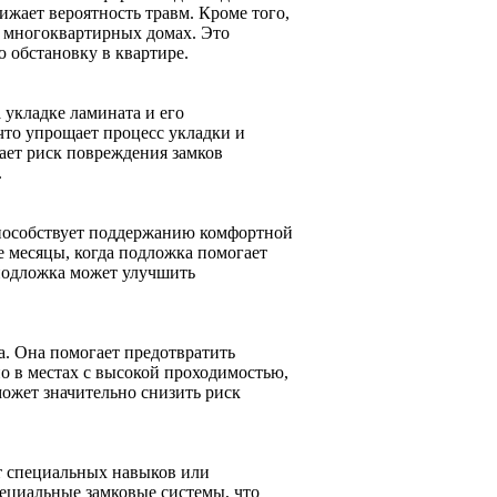
нижает вероятность травм. Кроме того,
в многоквартирных домах. Это
ю обстановку в квартире.
 укладке ламината и его
что упрощает процесс укладки и
ает риск повреждения замков
.
пособствует поддержанию комфортной
 месяцы, когда подложка помогает
 подложка может улучшить
. Она помогает предотвратить
о в местах с высокой проходимостью,
может значительно снизить риск
т специальных навыков или
ециальные замковые системы, что