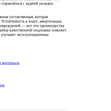
справляться с задачей укладки.
жная составляющая, которая
 Устойчивость к влаге, амортизация,
повреждений — все эти преимущества
Выбор качественной подложки поможет
но улучшит эксплуатационные
и материала
ала