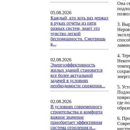
Она см
подло
05.08.2026
позво
Каждый, кто хоть раз держал
в руках отчеты из пяти
3. Вы
разных систем, знает это
Неров
чувство легкой
экспл
беспомощности. Смотришь
спосо
в...
ламин
4. Те
02.08.2026
Некот
Энергоэффективность
темпе
жилых зданий становится
сохра
все более актуальной
энерг
задачей в условиях
необходимости снижения...
5. Ус
Подло
повре
02.08.2026
где п
В условиях современного
образ
строительства и комфорта
важное значение
6. Пр
приобретает эффективная
Совре
система отопления и...
инстр