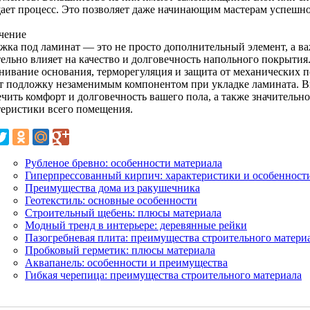
ает процесс. Это позволяет даже начинающим мастерам успешно 
чение
жка под ламинат — это не просто дополнительный элемент, а ва
ельно влияет на качество и долговечность напольного покрытия.
нивание основания, терморегуляция и защита от механических 
т подложку незаменимым компонентом при укладке ламината. 
ечить комфорт и долговечность вашего пола, а также значитель
теристики всего помещения.
Рубленое бревно: особенности материала
Гиперпрессованный кирпич: характеристики и особенност
Преимущества дома из ракушечника
Геотекстиль: основные особенности
Строительный щебень: плюсы материала
Модный тренд в интерьере: деревянные рейки
Пазогребневая плита: преимущества строительного матери
Пробковый герметик: плюсы материала
Аквапанель: особенности и преимущества
Гибкая черепица: преимущества строительного материала