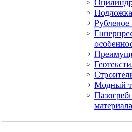
Оцилиндр
Подложка
Рубленое 
Гиперпре
особенно
Преимуще
Геотексти
Строител
Модный тр
Пазогребн
материал