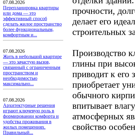
отделки зданий.
07.08.2026
Перепланировка квартиры
прочности, долг
или дома — это
эффективный способ
делает его иде
сделать жилое пространство
строительных за
более функциональным,
комфортным и...
Производство к
07.08.2026
Жить в небольшой квартире
глины при высок
— это зачастую вызов,
связанный с ограниченным
приводит к его 
пространством и
необходимостью
приобретает ун
максимально...
обычного кирпи
07.08.2026
впитывает влагу
Архитектурные решения
играют ключевую роль в
атмосферных явл
формировании комфорта и
удобства проживания в
свойство особе
жилых помещениях.
Правильный...