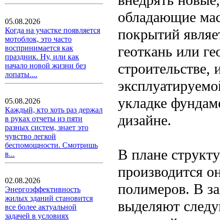
обладающие мас
05.08.2026
покрытий являет
Когда на участке появляется
мотоблок, это часто
геоткань или г
воспринимается как
праздник. Ну, или как
строительстве,
начало новой жизни без
лопаты....
эксплуатируемо
укладке фундам
05.08.2026
Каждый, кто хоть раз держал
дизайне.
в руках отчеты из пяти
разных систем, знает это
чувство легкой
беспомощности. Смотришь
В плане структу
в...
производится о
02.08.2026
полимеров. В з
Энергоэффективность
жилых зданий становится
выделяют следу
все более актуальной
задачей в условиях