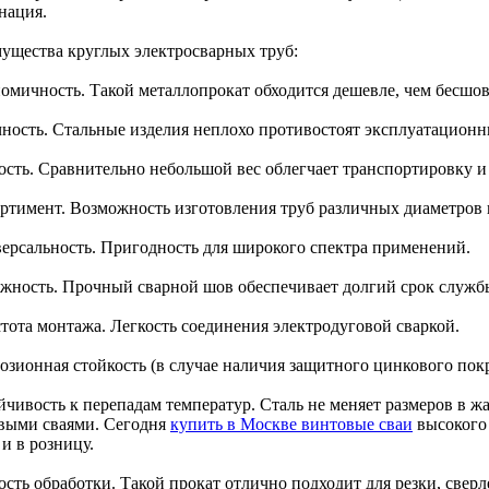
нация.
ущества круглых электросварных труб:
номичность. Такой металлопрокат обходится дешевле, чем бесшо
чность. Стальные изделия неплохо противостоят эксплуатационн
кость. Сравнительно небольшой вес облегчает транспортировку и
ортимент. Возможность изготовления труб различных диаметров 
версальность. Пригодность для широкого спектра применений.
ежность. Прочный сварной шов обеспечивает долгий срок служб
стота монтажа. Легкость соединения электродуговой сваркой.
розионная стойкость (в случае наличия защитного цинкового пок
йчивость к перепадам температур. Сталь не меняет размеров в жар
выми сваями. Сегодня
купить в Москве винтовые сваи
высокого 
и в розницу.
ость обработки. Такой прокат отлично подходит для резки, сверл