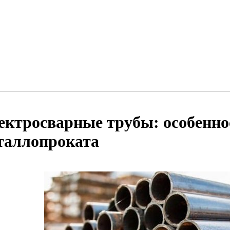
ектросварные трубы: особенно
таллопроката