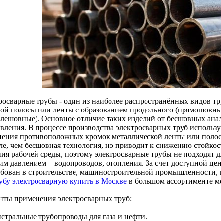
росварные трубы - один из наиболее распространённых видов т
ной полосы или ленты с образованием продольного (прямошовны
алешовные). Основное отличие таких изделий от бесшовных анал
вления. В процессе производства электросварных труб используе
нения противоположных кромок металлической ленты или полос
ле, чем бесшовная технология, но приводит к снижению стойкос
ния рабочей среды, поэтому электросварные трубы не подходят 
им давлением – водопроводов, отопления. За счет доступной це
ебован в строительстве, машиностроительной промышленности, н
убу электросварную купить в Москве
в большом ассортименте мо
нты применения электросварных труб:
истральные трубопроводы для газа и нефти.