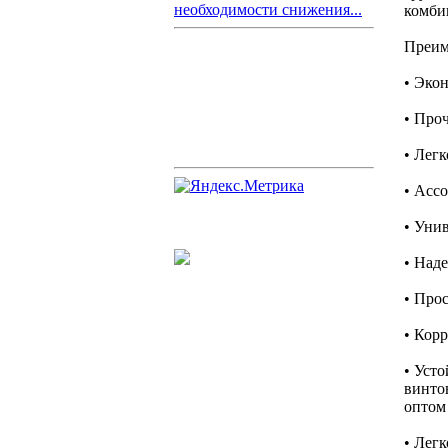
необходимости снижения...
комби
Преим
• Эко
• Про
• Лег
• Асс
• Уни
• Над
• Про
• Кор
• Усто
винто
оптом 
• Легк