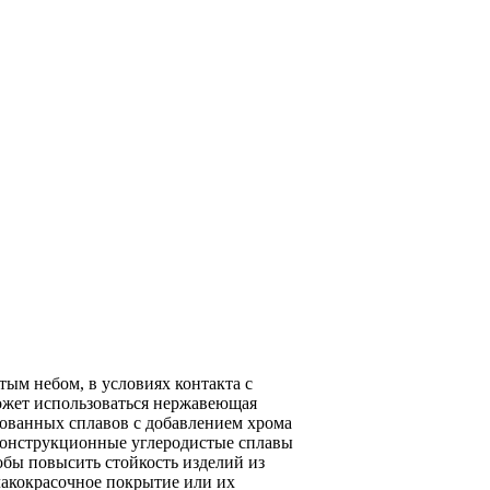
ым небом, в условиях контакта с
может использоваться нержавеющая
гированных сплавов с добавлением хрома
 конструкционные углеродистые сплавы
обы повысить стойкость изделий из
лакокрасочное покрытие или их