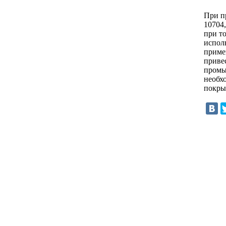
При п
10704,
при т
испол
приме
приве
промы
необх
покры