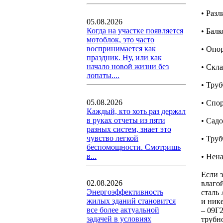
• Раз
05.08.2026
Когда на участке появляется
• Бал
мотоблок, это часто
воспринимается как
• Опо
праздник. Ну, или как
начало новой жизни без
• Скл
лопаты....
• Тру
05.08.2026
• Спо
Каждый, кто хоть раз держал
в руках отчеты из пяти
• Сад
разных систем, знает это
чувство легкой
• Тру
беспомощности. Смотришь
в...
• Нен
Если 
02.08.2026
влаго
Энергоэффективность
сталь 
жилых зданий становится
и ник
все более актуальной
– 09Г
задачей в условиях
трубн