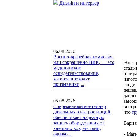
Дизайн и интерьер
06.08.2026
Военно-врачебная комиссия,
или сокращённо ВВК, — это
Элект
медицинское
сталь
освидетельствование,
(спир
которое проходят
изгото
призывники,...
соеди
дешев
давле
05.08.2026
высок
Современный контейнер
востр
дизельных электростанций
что
тр
обеспечивает надежную
защиту оборудования от
Вариа
внешних воздействий,
однако...
• Маг