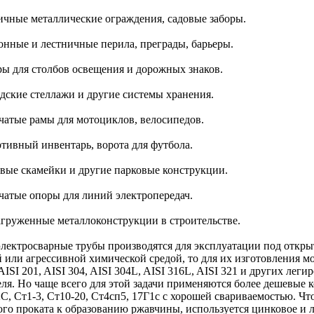
личные металлические ограждения, садовые заборы.
конные и лестничные перила, преграды, барьеры.
ры для столбов освещения и дорожных знаков.
адские стеллажи и другие системы хранения.
бчатые рамы для мотоциклов, велосипедов.
ртивный инвентарь, ворота для футбола.
овые скамейки и другие парковые конструкции.
бчатые опоры для линий электропередач.
агруженные металлоконструкции в строительстве.
электросварные трубы производятся для эксплуатации под открыт
й или агрессивной химической средой, то для их изготовления 
AISI 201, AISI 304, AISI 304L, AISI 316L, AISI 321 и других ле
еля. Но чаще всего для этой задачи применяются более дешевые
2С, Ст1-3, Ст10-20, Ст4сп5, 17Г1с с хорошей свариваемостью. Чт
ого проката к образованию ржавчины, используется цинковое и 