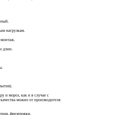
вный.
ым нагрузкам.
 монтаж.
и длин.
ы.
рытия).
у и мороз, как и в случае с
качества можно от производителя
ения, фрезеровки.