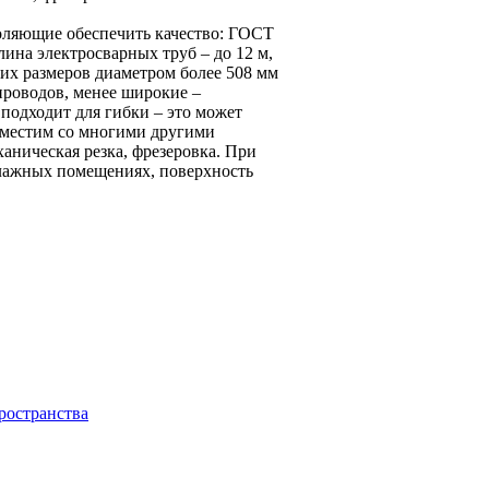
воляющие обеспечить качество: ГОСТ
длина электросварных труб – до 12 м,
ших размеров диаметром более 508 мм
проводов, менее широкие –
одходит для гибки – это может
овместим со многими другими
аническая резка, фрезеровка. При
влажных помещениях, поверхность
ространства