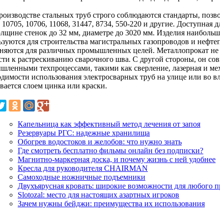
роизводстве стальных труб строго соблюдаются стандарты, поз
 10705, 10706, 11068, 31447, 8734, 550-220 и другие. Доступная 
олщине стенок до 32 мм, диаметре до 3020 мм. Изделия наиболь
ьзуются для строительства магистральных газопроводов и нефте
няются для различных промышленных целей. Металлопрокат не п
сти к растрескиванию сварочного шва. С другой стороны, он с
шленными техпроцессами, такими как сверление, лазерная и мех
одимости использования электросварных труб на улице или во 
вается слоем цинка или краски.
Капельница как эффективный метод лечения от запоя
Резервуары РГС: надежные хранилища
Обогрев водостоков и желобов: что нужно знать
Где смотреть бесплатно фильмы онлайн без подписки?
Магнитно-маркерная доска, и почему жизнь с ней удобнее
Кресла для руководителя CHAIRMAN
Самоходные ножничные подъемники
Двухъярусная кровать: широкие возможности для любого п
Slotozal: место для настоящих азартных игроков
Зачем нужны бейджи: преимущества их использования