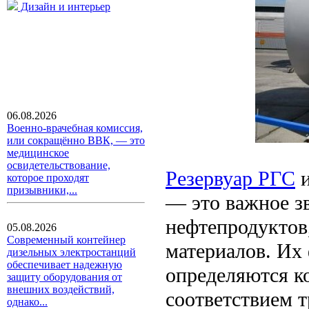
Дизайн и интерьер
06.08.2026
Военно-врачебная комиссия,
или сокращённо ВВК, — это
медицинское
освидетельствование,
Резервуар РГС
и
которое проходят
призывники,...
— это важное зв
нефтепродуктов
05.08.2026
Современный контейнер
материалов. Их
дизельных электростанций
обеспечивает надежную
определяются к
защиту оборудования от
внешних воздействий,
соответствием 
однако...