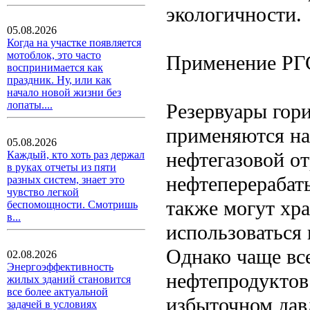
экологичности.
05.08.2026
Когда на участке появляется
мотоблок, это часто
Применение РГ
воспринимается как
праздник. Ну, или как
начало новой жизни без
лопаты....
Резервуары гор
применяются на
05.08.2026
нефтегазовой от
Каждый, кто хоть раз держал
в руках отчеты из пяти
нефтеперераба
разных систем, знает это
чувство легкой
также могут хр
беспомощности. Смотришь
в...
использоваться
Однако чаще вс
02.08.2026
Энергоэффективность
нефтепродуктов 
жилых зданий становится
все более актуальной
избыточном дав
задачей в условиях