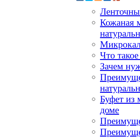
Ленточны
Кожаная м
натураль
Микрокаль
Что такое
Зачем нуж
Преимуще
натуральн
Буфет из 
доме
Преимуще
Преимуще