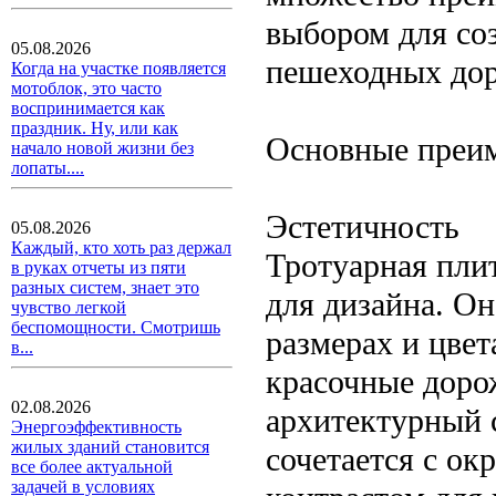
выбором для со
05.08.2026
пешеходных до
Когда на участке появляется
мотоблок, это часто
воспринимается как
праздник. Ну, или как
Основные преи
начало новой жизни без
лопаты....
Эстетичность
05.08.2026
Каждый, кто хоть раз держал
Тротуарная пли
в руках отчеты из пяти
разных систем, знает это
для дизайна. Он
чувство легкой
беспомощности. Смотришь
размерах и цвет
в...
красочные доро
02.08.2026
архитектурный 
Энергоэффективность
жилых зданий становится
сочетается с о
все более актуальной
задачей в условиях