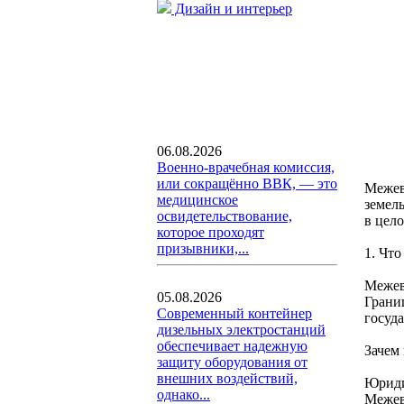
Дизайн и интерьер
06.08.2026
Военно-врачебная комиссия,
или сокращённо ВВК, — это
Межев
медицинское
земель
освидетельствование,
в цело
которое проходят
призывники,...
1. Что
Межев
05.08.2026
Грани
Современный контейнер
госуд
дизельных электростанций
обеспечивает надежную
Зачем
защиту оборудования от
внешних воздействий,
Юриди
однако...
Межев