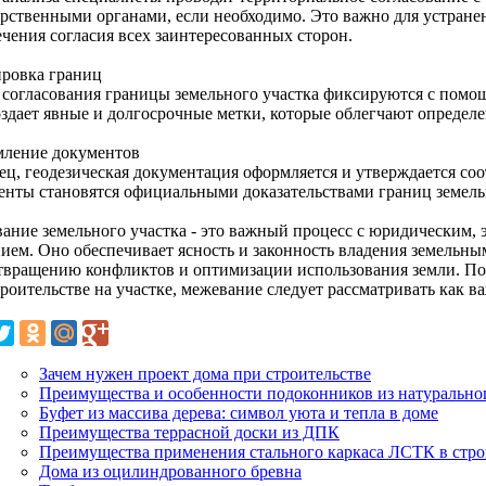
арственными органами, если необходимо. Это важно для устран
ечения согласия всех заинтересованных сторон.
ровка границ
 согласования границы земельного участка фиксируются с помощ
оздает явные и долгосрочные метки, которые облегчают определе
ление документов
ец, геодезическая документация оформляется и утверждается с
енты становятся официальными доказательствами границ земель
ание земельного участка - это важный процесс с юридическим,
нием. Оно обеспечивает ясность и законность владения земельны
твращению конфликтов и оптимизации использования земли. По
троительстве на участке, межевание следует рассматривать как 
Зачем нужен проект дома при строительстве
Преимущества и особенности подоконников из натурально
Буфет из массива дерева: символ уюта и тепла в доме
Преимущества террасной доски из ДПК
Преимущества применения стального каркаса ЛСТК в стро
Дома из оцилиндрованного бревна