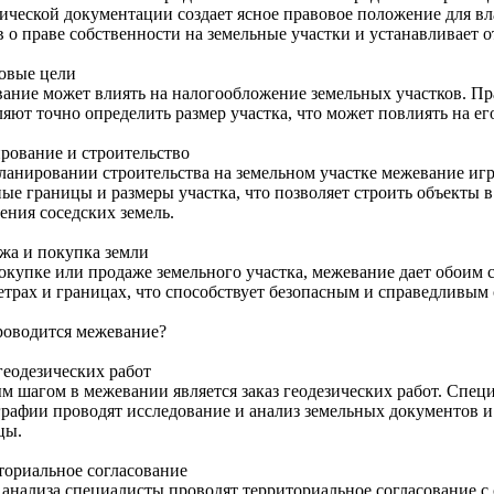
зической документации создает ясное правовое положение для вл
 о праве собственности на земельные участки и устанавливает о
овые цели
ание может влиять на налогообложение земельных участков. П
яют точно определить размер участка, что может повлиять на ег
рование и строительство
ланировании строительства на земельном участке межевание игр
ые границы и размеры участка, что позволяет строить объекты в
ения соседских земель.
жа и покупка земли
окупке или продаже земельного участка, межевание дает обоим с
етрах и границах, что способствует безопасным и справедливым 
роводится межевание?
геодезических работ
м шагом в межевании является заказ геодезических работ. Специ
графии проводят исследование и анализ земельных документов и
цы.
ториальное согласование
 анализа специалисты проводят территориальное согласование с