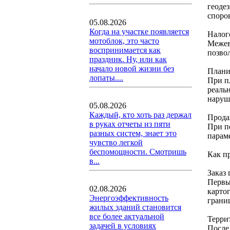
геоде
споров
05.08.2026
Когда на участке появляется
Налог
мотоблок, это часто
Межев
воспринимается как
позвол
праздник. Ну, или как
начало новой жизни без
Плани
лопаты....
При п
реальн
наруш
05.08.2026
Каждый, кто хоть раз держал
Прода
в руках отчеты из пяти
При п
разных систем, знает это
парам
чувство легкой
беспомощности. Смотришь
Как п
в...
Заказ 
Первы
02.08.2026
карто
Энергоэффективность
грани
жилых зданий становится
все более актуальной
Терри
задачей в условиях
После