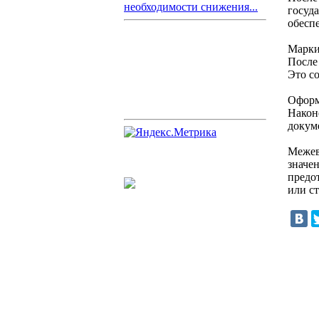
необходимости снижения...
госуд
обесп
Марки
После
Это с
Оформ
Након
докум
Межев
значе
предо
или с